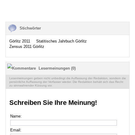
Stichwörter
Görlitz 2011
Statitisches Jahrbuch Görlitz
Zensus 2011 Görlitz
Lesermeinungen (0)
Lesermeinungen geben nicht unbedingt die Auffassung der Redaktion, sondern die
persönliche Auffassung der Verfasser wieder. Die Redaktion behält sich das Recht
zu sinnwahrender Kürzung vor.
Schreiben Sie Ihre Meinung!
Name:
Email: