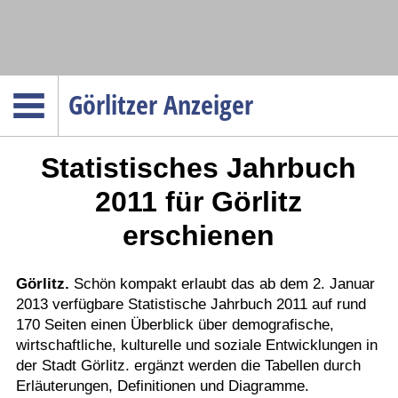
Navigation
Görlitzer Anzeiger
Startseite
Statistisches Jahrbuch
Menüpunkte
Politik
2011 für Görlitz
Gesellschaft
erschienen
Wirtschaft
Service
Görlitz.
Schön kompakt erlaubt das ab dem 2. Januar
2013 verfügbare Statistische Jahrbuch 2011 auf rund
Verkehr
170 Seiten einen Überblick über demografische,
Gesundheit
wirtschaftliche, kulturelle und soziale Entwicklungen in
Kultur
der Stadt Görlitz. ergänzt werden die Tabellen durch
Erläuterungen, Definitionen und Diagramme.
Sport