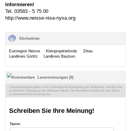
Informieren!
Tel. 03583 - 5 75 00
http://www.neisse-nisa-nysa.org
Stichwörter
Euroregion Neisse
Kleinprojektefonds
Zittau
Landkreis Görlitz
Landkreis Bautzen
Lesermeinungen (0)
Lesermeinungen geben nicht unbedingt die Auffassung der Redaktion, sondern die
persönliche Auffassung der Verfasser wieder. Die Redaktion behält sich das Recht
zu sinnwahrender Kürzung vor.
Schreiben Sie Ihre Meinung!
Name: