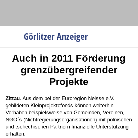
Navigation
Görlitzer Anzeiger
Startseite
Auch in 2011 Förderung
Menüpunkte
Politik
grenzübergreifender
Gesellschaft
Projekte
Wirtschaft
Service
Zittau.
Aus dem bei der Euroregion Neisse e.V.
gebildeten Kleinprojektefonds können weiterhin
Verkehr
Vorhaben beispielsweise von Gemeinden, Vereinen,
Gesundheit
NGO´s (Nichtregierungsorganisationen) mit polnischen
Kultur
und tschechischen Partnern finanzielle Unterstützung
erhalten.
Sport