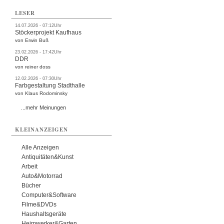
LESER
14.07.2026 - 07:12Uhr
Stöckerprojekt Kaufhaus
von Erwin Buß
23.02.2026 - 17:42Uhr
DDR
von reiner doss
12.02.2026 - 07:30Uhr
Farbgestaltung Stadthalle
von Klaus Rodominsky
...mehr Meinungen
KLEINANZEIGEN
Alle Anzeigen
Antiquitäten&Kunst
Arbeit
Auto&Motorrad
Bücher
Computer&Software
Filme&DVDs
Haushaltsgeräte
Heimwerker&Garten