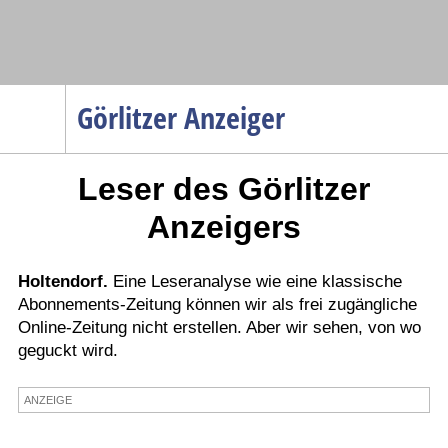
Navigation
Görlitzer Anzeiger
Startseite
Leser des Görlitzer
Menüpunkte
Politik
Anzeigers
Gesellschaft
Wirtschaft
Holtendorf.
Eine Leseranalyse wie eine klassische
Abonnements-Zeitung können wir als frei zugängliche
Service
Online-Zeitung nicht erstellen. Aber wir sehen, von wo
Verkehr
geguckt wird.
Gesundheit
ANZEIGE
Kultur
Sport