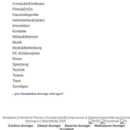
Computer&Software
Filme&DVDs
Haushaltsgeräte
Heimwerker&Garten
Immobilien
Kontakte
Möbel&Wohnen
Musik
Mode&Bekleidung
PC-&Videospiele
Reise
Spielzeug
Technik
Tickets
Tiere
Sonstiges
...jetzt
kostenlos
Anzeige eintragen!
Redaktion
|
Werben
|
Partner
|
Kontakt
|
AGB
|
Impressum & Datenschutzerklärung
|
Archi
Sitemap
|
© BeierMedia 2025
Görlitzer Anzeiger
Zittauer Anzeiger
Bautzner Anzeiger
Weißwasser Anzeiger
Sozialblatt