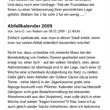
Und dazu noch eine Umfrage: "Hat der Frustabbau bei
Ihnen zu einer Verbesserung Ihrer persönlichen Lage
geführt. Wählen Sie 1 für sehr 2 für ein wenig ....."
Abfallkalender 2009
Von Jens-O. von Rädern am 08.01.2009 - 12:40Uhr
Einfach spektakulär, was man in dieser Stadt erlebt, wenn
man nur seinen Abfall ordentlich loswerden möchte!
Nicht nur, dass scheinbar mit zweierlei Mass bei der
Bereitstellung von Gelben Tonnen gearbeitet wird (einer
kriegt 'se, einer nich' - auf der selben Straße!), nein, diese
Administration ist überhaupt erst in der Lage, nach einer (!)
Woche eine scheinbare Azubiprüfung ins Netz zu stellen.
Dafür gibt's beim Abholen der Gelben Säcke (da ja keine
Tonne - siehe oben!) in der Jägerkaserne gratis eine
flapsige Auskunft vom Pförtner: Kalender sind nachbestellt
(übrigens echt gute Bedarfsermittlung bei bekannter
Abnehmerzahl aus den Vorjahren), man solle doch in einer
Woche mal wieder "fragen kommen"!!! Klar, kann ich ja
auch gleich wieder Säcke mitnehmen, denn ich bekomme