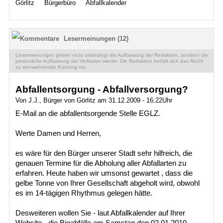
Görlitz
Bürgerbüro
Abfallkalender
Termine
Kostenlos
Lesermeinungen (12)
Lesermeinungen geben nicht unbedingt die Auffassung der Redaktion, sondern die
persönliche Auffassung der Verfasser wieder. Die Redaktion behält sich das Recht
zu sinnwahrender Kürzung vor.
Abfallentsorgung - Abfallversorgung?
Von J.J., Bürger von Görlitz am 31.12.2009 - 16:22Uhr
E-Mail an die abfallentsorgende Stelle EGLZ.
Werte Damen und Herren,
es wäre für den Bürger unserer Stadt sehr hilfreich, die
genauen Termine für die Abholung aller Abfallarten zu
erfahren. Heute haben wir umsonst gewartet , dass die
gelbe Tonne von Ihrer Gesellschaft abgeholt wird, obwohl
es im 14-tägigen Rhythmus gelegen hätte.
Desweiteren wollen Sie - laut Abfallkalender auf Ihrer
Website - die Bioabfälle am Samstag den 02.01.2010