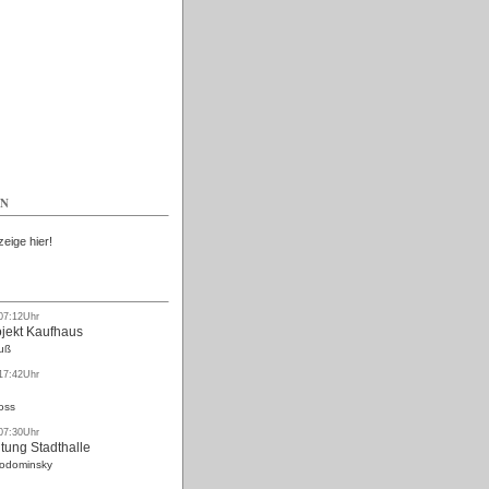
Kostenlos
EN
zeige hier!
 07:12Uhr
ojekt Kaufhaus
uß
 17:42Uhr
oss
 07:30Uhr
tung Stadthalle
Rodominsky