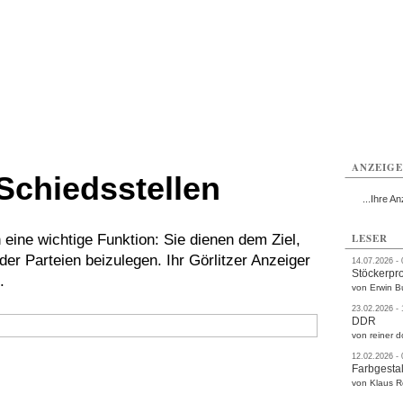
rlitz
Görlitz
Görlitz
Görlitz
Görlitz
Görlitz
rvice
Verkehr
Gesundheit
Kultur
Sport
Termine
ANZEIG
Schiedsstellen
...Ihre An
 eine wichtige Funktion: Sie dienen dem Ziel,
LESER
der Parteien beizulegen. Ihr Görlitzer Anzeiger
14.07.2026 -
Stöckerpr
.
von Erwin B
23.02.2026 -
DDR
von reiner d
12.02.2026 -
Farbgestal
von Klaus 