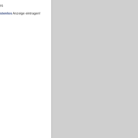
es
stenlos
Anzeige eintragen!