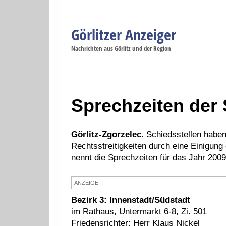
Görlitzer Anzeiger
Navigation
Nachrichten aus Görlitz und der Region
Menüpunkte
Görlitz
Görlitz
Görlitz
Görlitz
Gö
Startseite
Politik
Gesellschaft
Wirtschaft
Se
Sprechzeiten der 
Görlitz-Zgorzelec.
Schiedsstellen haben
Rechtsstreitigkeiten durch eine Einigung 
nennt die Sprechzeiten für das Jahr 2009
ANZEIGE
Bezirk 3: Innenstadt/Südstadt
im Rathaus, Untermarkt 6-8, Zi. 501
Friedensrichter: Herr Klaus Nickel