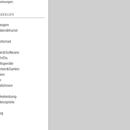
Meinungen
ZEIGEN
zeigen
täten&Kunst
torrad
er&Software
DVDs
tsgeräte
rker&Garten
ien
e
Wohnen
ekleidung
eospiele
ug