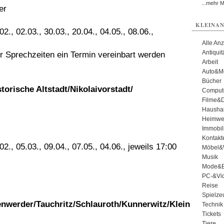
...mehr 
er
KLEINAN
2., 02.03., 30.03., 20.04., 04.05., 08.06.,
Alle An
Antiqui
 Sprechzeiten ein Termin vereinbart werden
Arbeit
Auto&Mo
Bücher
orische Altstadt/Nikolaivorstadt/
Comput
Filme&
Haushal
Heimwe
Immobil
Kontakt
2., 05.03., 09.04., 07.05., 04.06., jeweils 17:00
Möbel&
Musik
Mode&B
PC-&Vid
Reise
Spielze
nwerder/Tauchritz/Schlauroth/Kunnerwitz/Klein
Technik
Tickets
Tiere