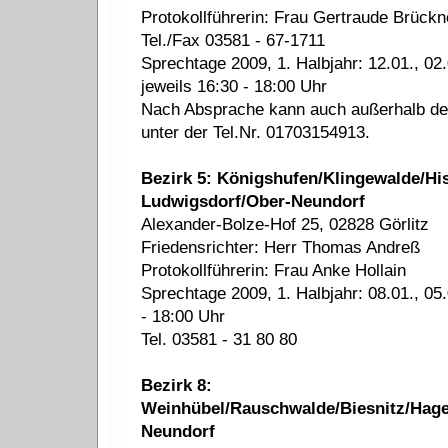
Protokollführerin: Frau Gertraude Brückn
Tel./Fax 03581 - 67-1711
Sprechtage 2009, 1. Halbjahr: 12.01., 02.0
jeweils 16:30 - 18:00 Uhr
Nach Absprache kann auch außerhalb der
unter der Tel.Nr. 01703154913.
Bezirk 5: Königshufen/Klingewalde/Hist
Ludwigsdorf/Ober-Neundorf
Alexander-Bolze-Hof 25, 02828 Görlitz
Friedensrichter: Herr Thomas Andreß
Protokollführerin: Frau Anke Hollain
Sprechtage 2009, 1. Halbjahr: 08.01., 05.0
- 18:00 Uhr
Tel. 03581 - 31 80 80
Bezirk 8:
Weinhübel/Rauschwalde/Biesnitz/Hage
Neundorf