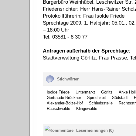
Bürgerbüro Weinhübel, Leschwitzer Str. 
Friedensrichter: Herr Hans-Rainer Schol
Protokollführerin: Frau Isolde Friede
Sprechtage 2009, 1. Halbjahr: 05.01., 02.0
– 18:00 Uhr
Tel. 03581 - 8 30 77
Anfragen außerhalb der Sprechtage:
Stadtverwaltung Görlitz, Frau Prasse, Te
Stichwörter
Isolde Friede
Untermarkt
Görlitz
Anke Holl
Gertraude Brückner
Sprechzeit
Südstadt
F
Alexander-Bolze-Hof
Schiedsstelle
Rechtsstre
Rauschwalde
Klingewalde
Lesermeinungen (0)