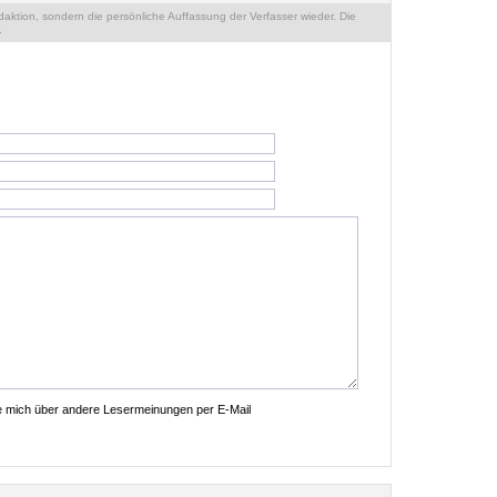
ktion, sondern die persönliche Auffassung der Verfasser wieder. Die
.
ie mich über andere Lesermeinungen per E-Mail