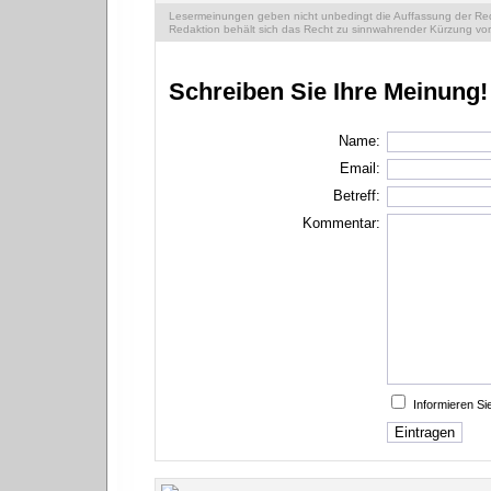
Lesermeinungen geben nicht unbedingt die Auffassung der Reda
Redaktion behält sich das Recht zu sinnwahrender Kürzung vor
Schreiben Sie Ihre Meinung!
Name:
Email:
Betreff:
Kommentar:
Informieren S