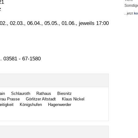
21
Sonstig
z
...jetzt
ko
2., 02.03., 06.04., 05.05., 01.06., jeweils 17:00
l. 03581 - 67-1580
ain
Schlauroth
Rathaus
Biesnitz
rau Prasse
Görlitzer Altstadt
Klaus Nickel
itigkeit
Königshufen
Hagenwerder