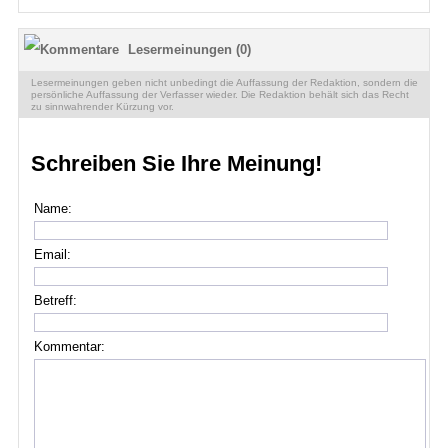
Lesermeinungen (0)
Lesermeinungen geben nicht unbedingt die Auffassung der Redaktion, sondern die
persönliche Auffassung der Verfasser wieder. Die Redaktion behält sich das Recht
zu sinnwahrender Kürzung vor.
Schreiben Sie Ihre Meinung!
Name:
Email:
Betreff:
Kommentar: