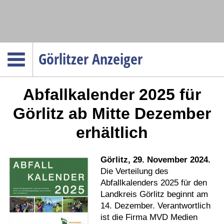
Navigation
Görlitzer Anzeiger
Startseite
Abfallkalender 2025 für
Menüpunkte
Politik
Görlitz ab Mitte Dezember
Gesellschaft
erhältlich
Wirtschaft
Service
Görlitz, 29. November 2024.
Verkehr
Die Verteilung des
Abfallkalenders 2025 für den
Gesundheit
Landkreis Görlitz beginnt am
Kultur
14. Dezember. Verantwortlich
ist die Firma MVD Medien
Sport