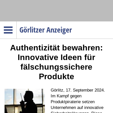
Navigation
Görlitzer Anzeiger
Startseite
Authentizität bewahren:
Menüpunkte
Politik
Innovative Ideen für
Gesellschaft
fälschungssichere
Wirtschaft
Produkte
Service
Verkehr
Görlitz, 17. September 2024.
Gesundheit
Im Kampf gegen
Produktpiraterie setzen
Kultur
Unternehmen auf innovative
Sport