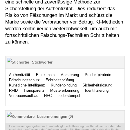
eine schnelle und zuverlässige Methode zur
Sicherstellung der Authentizität. Dies reduziert das
Risiko von Fälschungen im Markt und schützt die
Marke sowie die Verbraucher vor Betrug. KI-Methoden
werden kontinuierlich weiterentwickelt, um auch mit
fortschrittlichen Fälschungs-Techniken Schritt halten
zu können.
Stichwörter
Authentizität
Blockchain
Markierung
Produktpiraterie
Fälschungsschutz
Echtheitsprüfung
Künstliche Intelligenz
Kundenbindung
Sicherheitslösung
RFID
Transparenz
Mustererkennung
Identifizierung
Vertrauensaufbau
NFC
Lederstempel
Lesermeinungen (0)
Lesermeinungen geben nicht unbedingt die Auffassung der Redaktion, sondern die
persönliche Auffassung der Verfasser wieder. Die Redaktion behält sich das Recht