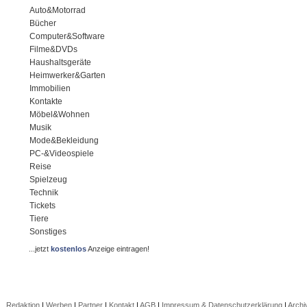
Auto&Motorrad
Bücher
Computer&Software
Filme&DVDs
Haushaltsgeräte
Heimwerker&Garten
Immobilien
Kontakte
Möbel&Wohnen
Musik
Mode&Bekleidung
PC-&Videospiele
Reise
Spielzeug
Technik
Tickets
Tiere
Sonstiges
...jetzt
kostenlos
Anzeige eintragen!
Redaktion
|
Werben
|
Partner
|
Kontakt
|
AGB
|
Impressum & Datenschutzerklärung
|
Archi