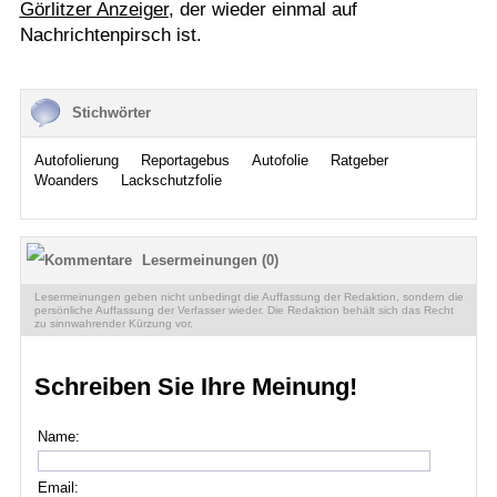
Görlitzer Anzeiger
, der wieder einmal auf
Nachrichtenpirsch ist.
Stichwörter
Autofolierung
Reportagebus
Autofolie
Ratgeber
Woanders
Lackschutzfolie
Lesermeinungen (0)
Lesermeinungen geben nicht unbedingt die Auffassung der Redaktion, sondern die
persönliche Auffassung der Verfasser wieder. Die Redaktion behält sich das Recht
zu sinnwahrender Kürzung vor.
Schreiben Sie Ihre Meinung!
Name:
Email: