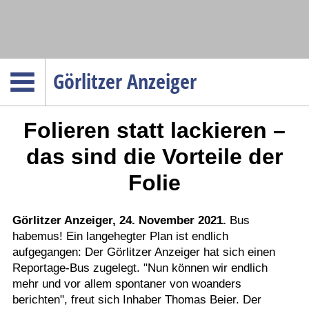
Navigation
Görlitzer Anzeiger
Startseite
Folieren statt lackieren –
Menüpunkte
Politik
das sind die Vorteile der
Gesellschaft
Folie
Wirtschaft
Service
Görlitzer Anzeiger, 24. November 2021.
Bus
habemus! Ein langehegter Plan ist endlich
Verkehr
aufgegangen: Der Görlitzer Anzeiger hat sich einen
Gesundheit
Reportage-Bus zugelegt. "Nun können wir endlich
Kultur
mehr und vor allem spontaner von woanders
berichten", freut sich Inhaber Thomas Beier. Der
Sport