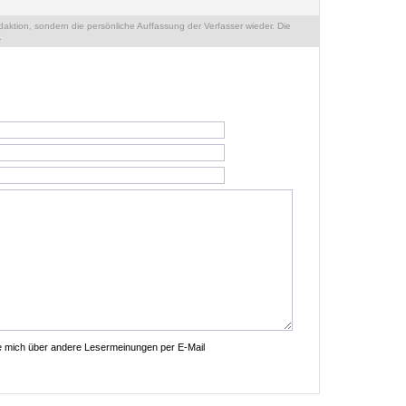
ktion, sondern die persönliche Auffassung der Verfasser wieder. Die
.
ie mich über andere Lesermeinungen per E-Mail