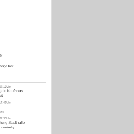
Kostenlos
EN
zeige hier!
 07:12Uhr
ojekt Kaufhaus
uß
 17:42Uhr
oss
 07:30Uhr
tung Stadthalle
Rodominsky