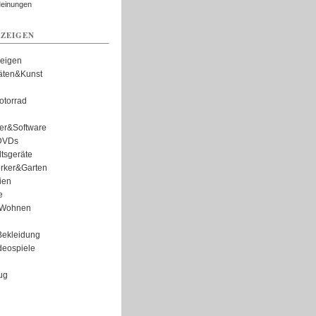
Meinungen
ZEIGEN
zeigen
täten&Kunst
torrad
er&Software
DVDs
tsgeräte
rker&Garten
ien
e
Wohnen
ekleidung
eospiele
ug