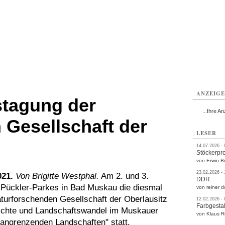
rlitz
Görlitz
Görlitz
Görlitz
Görlitz
Görlitz
rvice
Verkehr
Gesundheit
Kultur
Sport
Termine
ANZEIG
stagung der
...Ihre An
 Gesellschaft der
LESER
14.07.2026 -
Stöckerpr
von Erwin B
23.02.2026 -
21.
Von Brigitte Westphal.
Am 2. und 3.
DDR
-Pückler-Parkes in Bad Muskau die diesmal
von reiner d
turforschenden Gesellschaft der Oberlausitz
12.02.2026 -
Farbgestal
chte und Landschaftswandel im Muskauer
von Klaus 
angrenzenden Landschaften" statt.