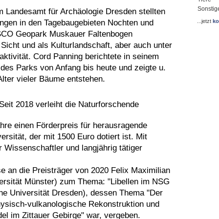
Sonstig
Landesamt für Archäologie Dresden stellten
ngen in den Tagebaugebieten Nochten und
...jetzt
ko
SCO Geopark Muskauer Faltenbogen
Sicht und als Kulturlandschaft, aber auch unter
aktivität. Cord Panning berichtete in seinem
 des Parks von Anfang bis heute und zeigte u.
Alter vieler Bäume entstehen.
Seit 2018 verleiht die Naturforschende
ahre einen Förderpreis für herausragende
sität, der mit 1500 Euro dotiert ist. Mit
 Wissenschaftler und langjährig tätiger
e an die Preisträger von 2020 Felix Maximilian
ersität Münster) zum Thema: "Libellen im NSG
he Universität Dresden), dessen Thema "Der
hysisch-vulkanologische Rekonstruktion und
l im Zittauer Gebirge" war, vergeben.