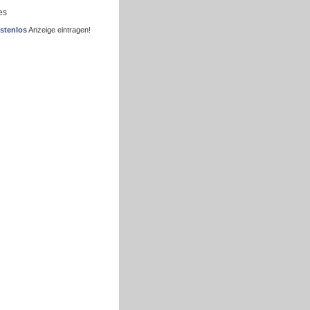
es
stenlos
Anzeige eintragen!