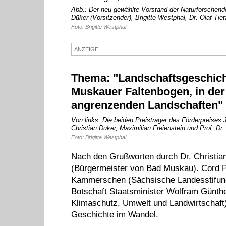
Abb.: Der neu gewählte Vorstand der Naturforschenden
Düker (Vorsitzender), Brigitte Westphal, Dr. Olaf Ti
Foto: Brigitte Westphal
ANZEIGE
Thema: "Landschaftsgeschich
Muskauer Faltenbogen, in de
angrenzenden Landschaften"
Von links: Die beiden Preisträger des Förderpreises
Christian Düker, Maximilian Freienstein und Prof. Dr. 
Foto: Brigitte Westphal
Nach den Grußworten durch Dr. Christia
(Bürgermeister von Bad Muskau). Cord P
Kammerschen (Sächsische Landesstifung
Botschaft Staatsminister Wolfram Günthe
Klimaschutz, Umwelt und Landwirtschaft
Geschichte im Wandel.