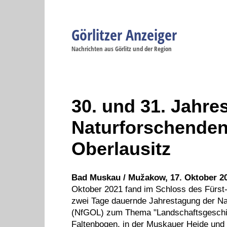
Görlitzer Anzeiger
Navigation
Nachrichten aus Görlitz und der Region
Menüpunkte
Görlitz
Görlitz
Görlitz
Görlitz
Gö
Startseite
Politik
Gesellschaft
Wirtschaft
Se
30. und 31. Jahre
Naturforschenden
Oberlausitz
Bad Muskau / Mužakow, 17. Oktober 20
Oktober 2021 fand im Schloss des Fürst
zwei Tage dauernde Jahrestagung der Na
(NfGOL) zum Thema "Landschaftsgeschi
Faltenbogen, in der Muskauer Heide und 