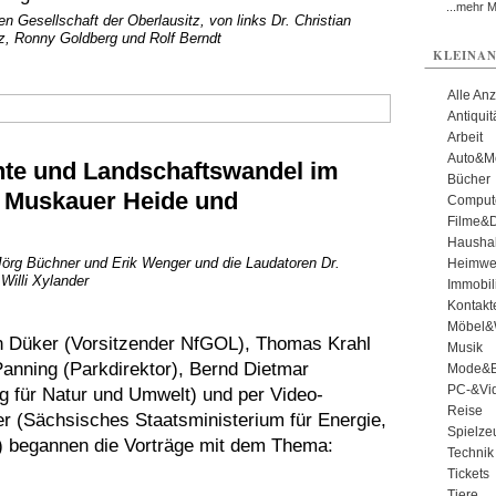
...mehr 
 Gesellschaft der Oberlausitz, von links Dr. Christian
etz, Ronny Goldberg und Rolf Berndt
KLEINAN
Alle An
Antiqui
Arbeit
Auto&Mo
te und Landschaftswandel im
Bücher
r Muskauer Heide und
Comput
Filme&
Haushal
 Jörg Büchner und Erik Wenger und die Laudatoren Dr.
Heimwe
Willi Xylander
Immobil
Kontakt
Möbel&
n Düker (Vorsitzender NfGOL), Thomas Krahl
Musik
anning (Parkdirektor), Bernd Dietmar
Mode&B
PC-&Vid
 für Natur und Umwelt) und per Video-
Reise
r (Sächsisches Staatsministerium für Energie,
Spielze
) begannen die Vorträge mit dem Thema:
Technik
Tickets
Tiere