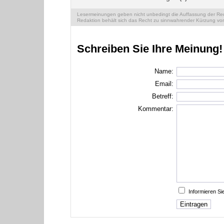
Lesermeinungen geben nicht unbedingt die Auffassung der Reda
Redaktion behält sich das Recht zu sinnwahrender Kürzung vor
Schreiben Sie Ihre Meinung!
Name:
Email:
Betreff:
Kommentar:
Informieren S