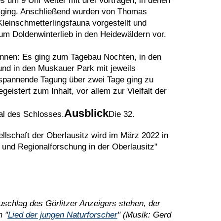
 um 9 Uhr weiter mit drei Vorträgen, in denen
 ging. Anschließend wurden von Thomas
leinschmetterlingsfauna vorgestellt und
zum Doldenwinterlieb in den Heidewäldern vor.
innen: Es ging zum Tagebau Nochten, in den
d in den Muskauer Park mit jeweils
spannende Tagung über zwei Tage ging zu
eistert zum Inhalt, vor allem zur Vielfalt der
Ausblick
al des Schlosses.
Die 32.
lschaft der Oberlausitz wird im März 2022 in
und Regionalforschung in der Oberlausitz"
rzuschlag des Görlitzer Anzeigers stehen, der
m "
Lied der jungen Naturforscher
" (Musik: Gerd