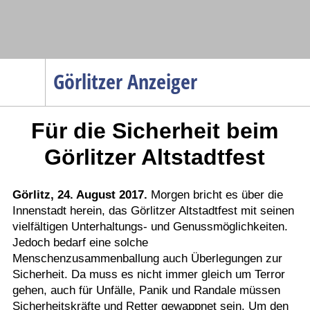
Navigation
Görlitzer Anzeiger
Startseite
Für die Sicherheit beim
Menüpunkte
Politik
Görlitzer Altstadtfest
Gesellschaft
Wirtschaft
Görlitz, 24. August 2017.
Morgen bricht es über die
Innenstadt herein, das Görlitzer Altstadtfest mit seinen
Service
vielfältigen Unterhaltungs- und Genussmöglichkeiten.
Verkehr
Jedoch bedarf eine solche
Menschenzusammenballung auch Überlegungen zur
Gesundheit
Sicherheit. Da muss es nicht immer gleich um Terror
Kultur
gehen, auch für Unfälle, Panik und Randale müssen
Sicherheitskräfte und Retter gewappnet sein. Um den
Sport