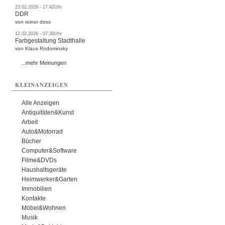
23.02.2026 - 17:42Uhr
DDR
von reiner doss
12.02.2026 - 07:30Uhr
Farbgestaltung Stadthalle
von Klaus Rodominsky
...mehr Meinungen
KLEINANZEIGEN
Alle Anzeigen
Antiquitäten&Kunst
Arbeit
Auto&Motorrad
Bücher
Computer&Software
Filme&DVDs
Haushaltsgeräte
Heimwerker&Garten
Immobilien
Kontakte
Möbel&Wohnen
Musik