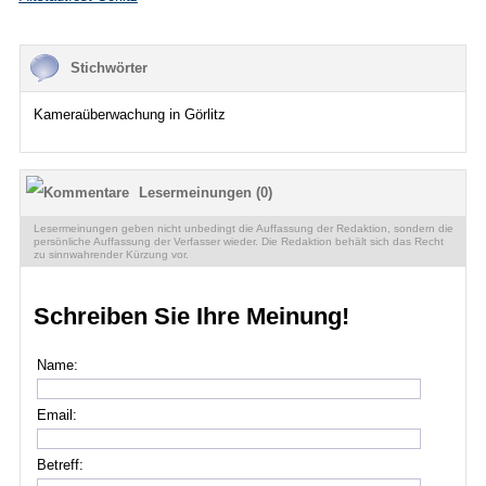
Stichwörter
Kameraüberwachung in Görlitz
Lesermeinungen (0)
Lesermeinungen geben nicht unbedingt die Auffassung der Redaktion, sondern die
persönliche Auffassung der Verfasser wieder. Die Redaktion behält sich das Recht
zu sinnwahrender Kürzung vor.
Schreiben Sie Ihre Meinung!
Name:
Email:
Betreff: