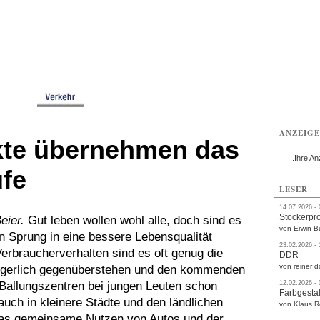
rlitz
Görlitz
Görlitz
Görlitz
Görlitz
Görlitz
rvice
Verkehr
Gesundheit
Kultur
Sport
Termine
ANZEIG
kte übernehmen das
...Ihre An
ufe
LESER
14.07.2026 -
Stöckerpr
eier.
Gut leben wollen wohl alle, doch sind es
von Erwin B
en Sprung in eine bessere Lebensqualität
23.02.2026 -
rbraucherverhalten sind es oft genug die
DDR
von reiner d
g zögerlich gegenüberstehen und den kommenden
Ballungszentren bei jungen Leuten schon
12.02.2026 -
Farbgestal
 auch in kleinere Städte und den ländlichen
von Klaus 
 das gemeinsame Nutzen von Autos und der