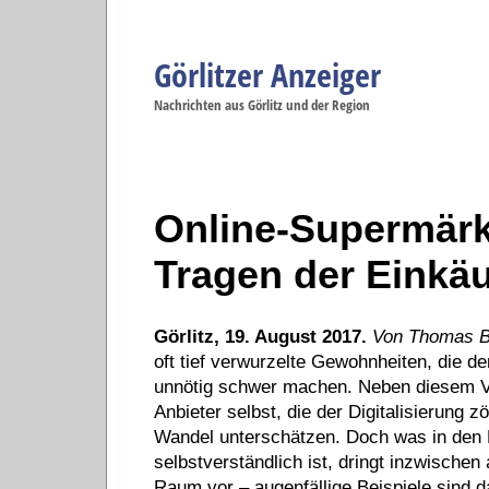
Görlitzer Anzeiger
Navigation
Nachrichten aus Görlitz und der Region
Menüpunkte
Görlitz
Görlitz
Görlitz
Görlitz
Gö
Startseite
Politik
Gesellschaft
Wirtschaft
Se
Online-Supermär
Tragen der Einkä
Görlitz, 19. August 2017.
Von Thomas B
oft tief verwurzelte Gewohnheiten, die d
unnötig schwer machen. Neben diesem Ve
Anbieter selbst, die der Digitalisierun
Wandel unterschätzen. Doch was in den 
selbstverständlich ist, dringt inzwischen
Raum vor – augenfällige Beispiele sind