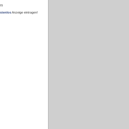
es
stenlos
Anzeige eintragen!