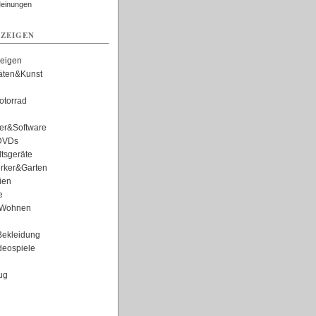
Meinungen
ZEIGEN
zeigen
täten&Kunst
torrad
er&Software
DVDs
tsgeräte
rker&Garten
ien
e
Wohnen
ekleidung
eospiele
ug