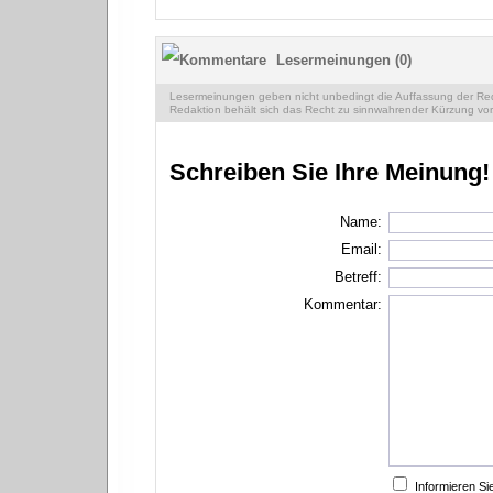
Lesermeinungen (0)
Lesermeinungen geben nicht unbedingt die Auffassung der Reda
Redaktion behält sich das Recht zu sinnwahrender Kürzung vor
Schreiben Sie Ihre Meinung!
Name:
Email:
Betreff:
Kommentar:
Informieren S