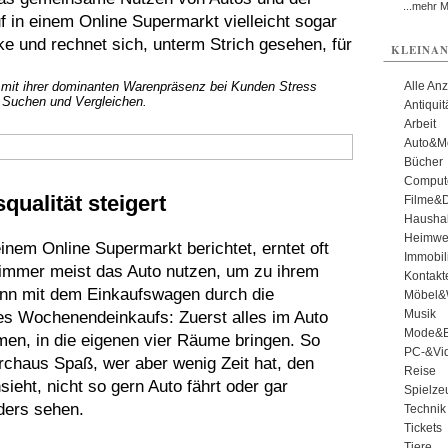
...mehr 
uf in einem Online Supermarkt vielleicht sogar
e und rechnet sich, unterm Strich gesehen, für
KLEINAN
mit ihrer dominanten Warenpräsenz bei Kunden Stress
Alle An
m Suchen und Vergleichen.
Antiqui
Arbeit
Auto&Mo
Bücher
Comput
qualität steigert
Filme&
Haushal
Heimwe
nem Online Supermarkt berichtet, erntet oft
Immobil
 immer meist das Auto nutzen, um zu ihrem
Kontakt
ann mit dem Einkaufswagen durch die
Möbel&
Musik
des Wochenendeinkaufs: Zuerst alles im Auto
Mode&B
n, in die eigenen vier Räume bringen. So
PC-&Vid
chaus Spaß, wer aber wenig Zeit hat, den
Reise
sieht, nicht so gern Auto fährt oder gar
Spielze
nders sehen.
Technik
Tickets
Tiere