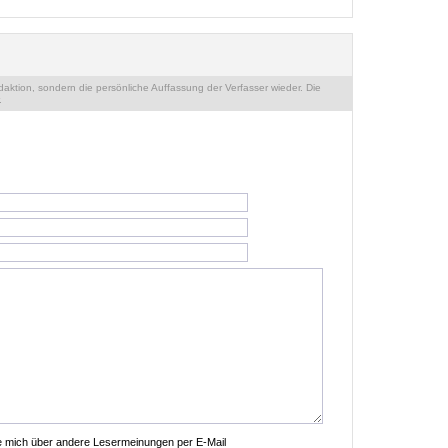
ktion, sondern die persönliche Auffassung der Verfasser wieder. Die
.
ie mich über andere Lesermeinungen per E-Mail