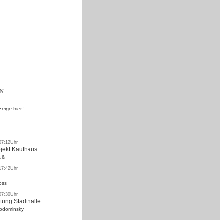
Kostenlos
EN
zeige hier!
 07:12Uhr
ojekt Kaufhaus
uß
 17:42Uhr
oss
 07:30Uhr
tung Stadthalle
Rodominsky