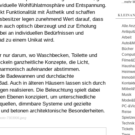
...mehr 
ividuelle Wohlfühlatmosphäre und Entspannung.
 Funktionalität mit Ästhetik und schaffen
KLEINAN
sbesitzer legen zunehmend Wert darauf, dass
rn auch optisch überzeugt und zur Erholung
Alle An
Antiqui
abei an individuellen Bedürfnissen und
Arbeit
ad zu einem Unikat wird.
Auto&Mo
Bücher
hr nur darum, wo Waschbecken, Toilette und
Comput
Filme&
ckeln ganzheitliche Konzepte, die Licht,
Haushal
 harmonisch aufeinander abstimmen.
Heimwe
nde Badewannen und durchdachte
Immobil
d. Auch in älteren Häusern lassen sich durch
Kontakt
Möbel&
en realisieren. Die Beleuchtung spielt dabei
Musik
eren Ebenen konzipiert, um unterschiedliche
Mode&B
tquellen, dimmbare Systeme und gezielte
PC-&Vid
und betonen architektonische Besonderheiten.
Reise
Spielze
photo-7303906.jpeg
Technik
Tickets
Tiere