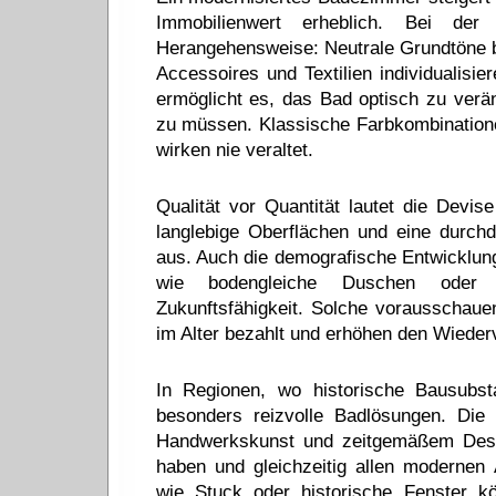
Immobilienwert erheblich. Bei der 
Herangehensweise: Neutrale Grundtöne b
Accessoires und Textilien individualisie
ermöglicht es, das Bad optisch zu ver
zu müssen. Klassische Farbkombination
wirken nie veraltet.
Qualität vor Quantität lautet die Devis
langlebige Oberflächen und eine durch
aus. Auch die demografische Entwicklung
wie bodengleiche Duschen oder u
Zukunftsfähigkeit. Solche vorausschau
im Alter bezahlt und erhöhen den Wiederv
In Regionen, wo historische Bausubst
besonders reizvolle Badlösungen. Die
Handwerkskunst und zeitgemäßem Desig
haben und gleichzeitig allen modernen
wie Stuck oder historische Fenster k