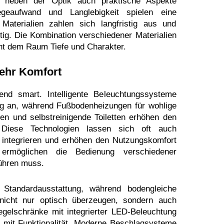
r neben der Optik auch praktische Aspekte
flegeaufwand und Langlebigkeit spielen eine
 Materialien zahlen sich langfristig aus und
tig. Die Kombination verschiedener Materialien
iht dem Raum Tiefe und Charakter.
mehr Komfort
d smart. Intelligente Beleuchtungssysteme
g an, während Fußbodenheizungen für wohlige
n und selbstreinigende Toiletten erhöhen den
 Diese Technologien lassen sich oft auch
 integrieren und erhöhen den Nutzungskomfort
ermöglichen die Bedienung verschiedener
ühren muss.
Standardausstattung, während bodengleiche
 nicht nur optisch überzeugen, sondern auch
egelschränke mit integrierter LED-Beleuchtung
mit Funktionalität. Moderne Beschlagsysteme