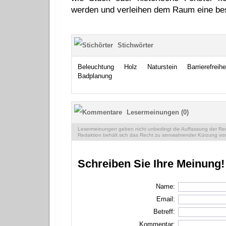
werden und verleihen dem Raum eine be
Stichwörter
Beleuchtung
Holz
Naturstein
Barrierefreihe
Badplanung
Lesermeinungen (0)
Lesermeinungen geben nicht unbedingt die Auffassung der Reda
Redaktion behält sich das Recht zu sinnwahrender Kürzung vor
Schreiben Sie Ihre Meinung!
Name:
Email:
Betreff:
Kommentar: