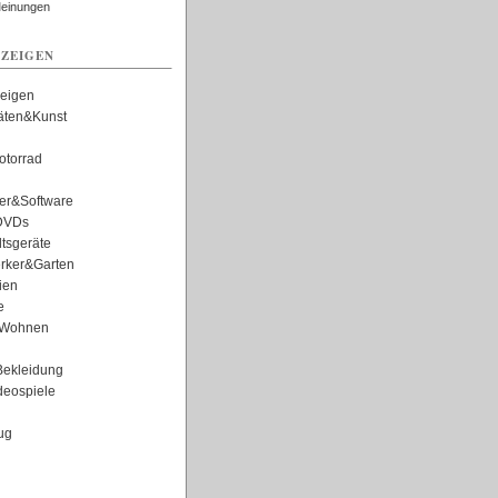
Meinungen
ZEIGEN
zeigen
täten&Kunst
torrad
er&Software
DVDs
tsgeräte
rker&Garten
ien
e
Wohnen
ekleidung
eospiele
ug