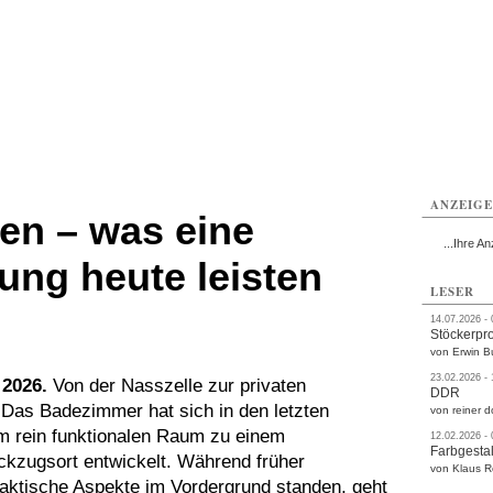
rlitz
Görlitz
Görlitz
Görlitz
Görlitz
Görlitz
rvice
Verkehr
Gesundheit
Kultur
Sport
Termine
ANZEIG
sen – was eine
...Ihre An
ng heute leisten
LESER
14.07.2026 -
Stöckerpr
von Erwin B
23.02.2026 -
 2026.
Von der Nasszelle zur privaten
DDR
Das Badezimmer hat sich in den letzten
von reiner d
m rein funktionalen Raum zu einem
12.02.2026 -
Farbgestal
ckzugsort entwickelt. Während früher
von Klaus 
raktische Aspekte im Vordergrund standen, geht