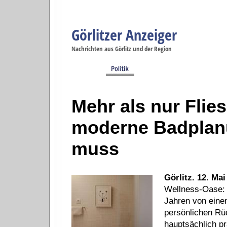
Görlitzer Anzeiger
Navigation
Nachrichten aus Görlitz und der Region
Menüpunkte
Görlitz
Görlitz
Görlitz
Görlitz
Gö
Startseite
Politik
Gesellschaft
Wirtschaft
Se
Mehr als nur Flie
moderne Badplanu
muss
Görlitz. 12. Mai
Wellness-Oase: 
Jahren von eine
persönlichen Rü
hauptsächlich p