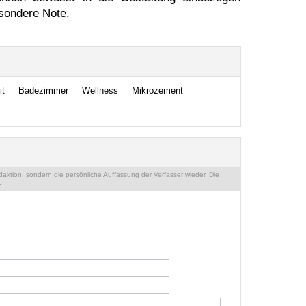
sondere Note.
it
Badezimmer
Wellness
Mikrozement
ktion, sondern die persönliche Auffassung der Verfasser wieder. Die
.