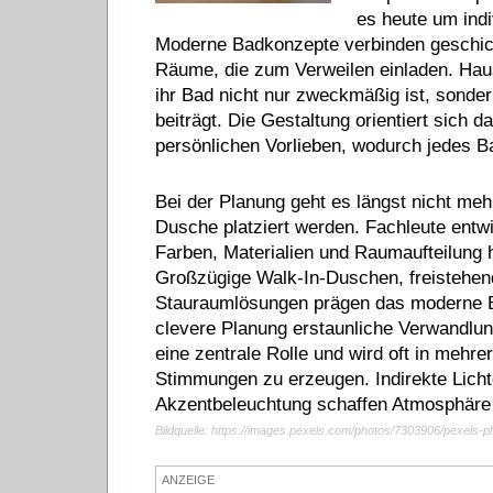
es heute um ind
Moderne Badkonzepte verbinden geschickt
Räume, die zum Verweilen einladen. Hau
ihr Bad nicht nur zweckmäßig ist, sonde
beiträgt. Die Gestaltung orientiert sich d
persönlichen Vorlieben, wodurch jedes B
Bei der Planung geht es längst nicht me
Dusche platziert werden. Fachleute entwi
Farben, Materialien und Raumaufteilung
Großzügige Walk-In-Duschen, freistehe
Stauraumlösungen prägen das moderne Ba
clevere Planung erstaunliche Verwandlung
eine zentrale Rolle und wird oft in mehr
Stimmungen zu erzeugen. Indirekte Lich
Akzentbeleuchtung schaffen Atmosphäre 
Bildquelle: https://images.pexels.com/photos/7303906/pexels-
ANZEIGE