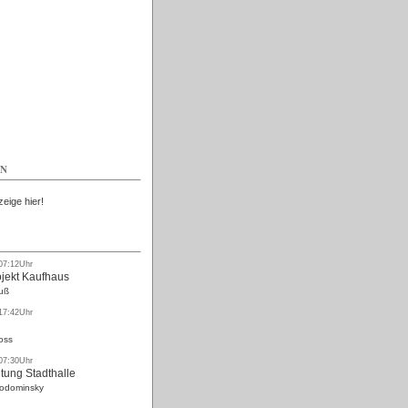
Kostenlos
EN
zeige hier!
 07:12Uhr
ojekt Kaufhaus
uß
 17:42Uhr
oss
 07:30Uhr
tung Stadthalle
Rodominsky