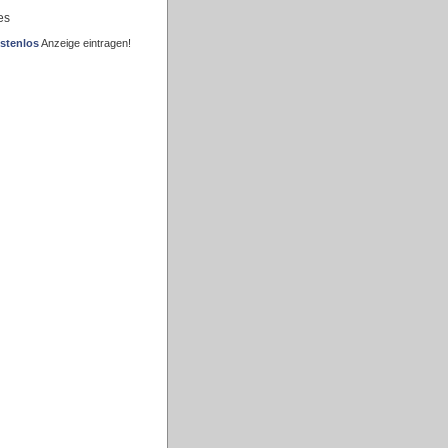
es
stenlos
Anzeige eintragen!