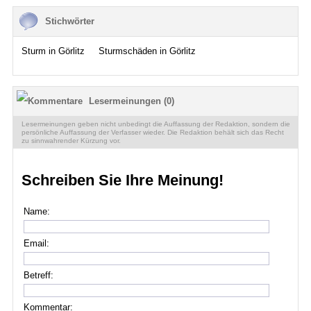
Stichwörter
Sturm in Görlitz
Sturmschäden in Görlitz
Lesermeinungen (0)
Lesermeinungen geben nicht unbedingt die Auffassung der Redaktion, sondern die
persönliche Auffassung der Verfasser wieder. Die Redaktion behält sich das Recht
zu sinnwahrender Kürzung vor.
Schreiben Sie Ihre Meinung!
Name:
Email:
Betreff:
Kommentar: