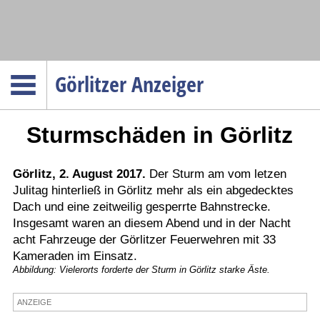
Navigation
Görlitzer Anzeiger
Startseite
Sturmschäden in Görlitz
Menüpunkte
Politik
Gesellschaft
Görlitz, 2. August 2017.
Der Sturm am vom letzen
Julitag hinterließ in Görlitz mehr als ein abgedecktes
Wirtschaft
Dach und eine zeitweilig gesperrte Bahnstrecke.
Service
Insgesamt waren an diesem Abend und in der Nacht
acht Fahrzeuge der Görlitzer Feuerwehren mit 33
Verkehr
Kameraden im Einsatz.
Gesundheit
Abbildung: Vielerorts forderte der Sturm in Görlitz starke Äste.
Kultur
ANZEIGE
Sport