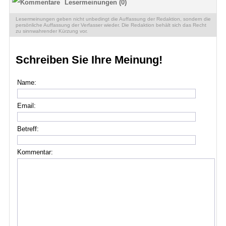
Lesermeinungen (0)
Lesermeinungen geben nicht unbedingt die Auffassung der Redaktion, sondern die
persönliche Auffassung der Verfasser wieder. Die Redaktion behält sich das Recht
zu sinnwahrender Kürzung vor.
Schreiben Sie Ihre Meinung!
Name:
Email:
Betreff:
Kommentar: