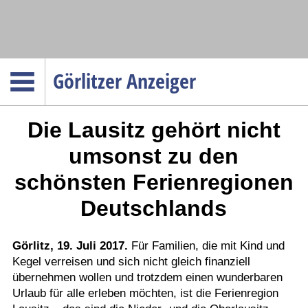
Navigation
Görlitzer Anzeiger
Startseite
Die Lausitz gehört nicht
Menüpunkte
Politik
umsonst zu den
Gesellschaft
schönsten Ferienregionen
Wirtschaft
Deutschlands
Service
Verkehr
Görlitz, 19. Juli 2017.
Für Familien, die mit Kind und
Gesundheit
Kegel verreisen und sich nicht gleich finanziell
übernehmen wollen und trotzdem einen wunderbaren
Kultur
Urlaub für alle erleben möchten, ist die Ferienregion
Sport