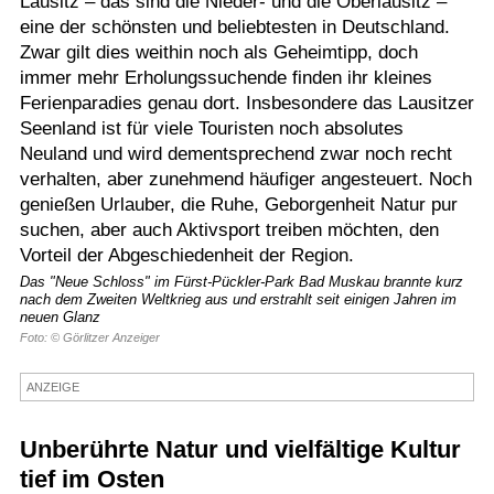
Lausitz – das sind die Nieder- und die Oberlausitz –
eine der schönsten und beliebtesten in Deutschland.
Termine
Zwar gilt dies weithin noch als Geheimtipp, doch
Kostenlos
immer mehr Erholungssuchende finden ihr kleines
Ferienparadies genau dort. Insbesondere das Lausitzer
Seenland ist für viele Touristen noch absolutes
Neuland und wird dementsprechend zwar noch recht
verhalten, aber zunehmend häufiger angesteuert. Noch
genießen Urlauber, die Ruhe, Geborgenheit Natur pur
suchen, aber auch Aktivsport treiben möchten, den
Vorteil der Abgeschiedenheit der Region.
Das "Neue Schloss" im Fürst-Pückler-Park Bad Muskau brannte kurz
nach dem Zweiten Weltkrieg aus und erstrahlt seit einigen Jahren im
neuen Glanz
Foto: © Görlitzer Anzeiger
ANZEIGE
Unberührte Natur und vielfältige Kultur
tief im Osten