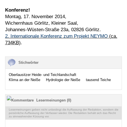
Konferenz!
Montag, 17. November 2014,
Wichernhaus Görlitz, Kleiner Saal,
Johannes-Wüsten-Straße 23a, 02826 Görlitz.
2. Internationale Konferenz zum Projekt NEYMO
(ca.
734KB)
.
Stichwörter
Oberlausitzer Heide- und Teichlandschaft
Klima an der Neiße
Hydrologie der Neiße
tausend Teiche
Lesermeinungen (0)
Lesermeinungen geben nicht unbedingt die Auffassung der Redaktion, sondern die
persönliche Auffassung der Verfasser wieder. Die Redaktion behält sich das Recht
zu sinnwahrender Kürzung vor.