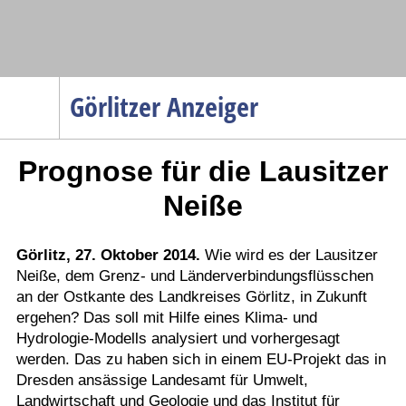
Navigation
Görlitzer Anzeiger
Startseite
Prognose für die Lausitzer
Menüpunkte
Politik
Neiße
Gesellschaft
Wirtschaft
Görlitz, 27. Oktober 2014.
Wie wird es der Lausitzer
Neiße, dem Grenz- und Länderverbindungsflüsschen
Service
an der Ostkante des Landkreises Görlitz, in Zukunft
Verkehr
ergehen? Das soll mit Hilfe eines Klima- und
Hydrologie-Modells analysiert und vorhergesagt
Gesundheit
werden. Das zu haben sich in einem EU-Projekt das in
Kultur
Dresden ansässige Landesamt für Umwelt,
Landwirtschaft und Geologie und das Institut für
Sport