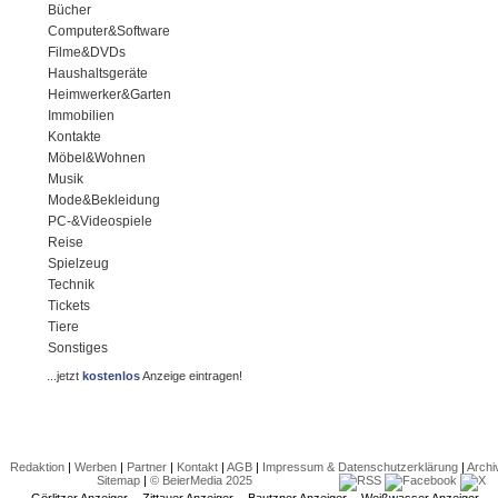
Bücher
Computer&Software
Filme&DVDs
Haushaltsgeräte
Heimwerker&Garten
Immobilien
Kontakte
Möbel&Wohnen
Musik
Mode&Bekleidung
PC-&Videospiele
Reise
Spielzeug
Technik
Tickets
Tiere
Sonstiges
...jetzt
kostenlos
Anzeige eintragen!
Redaktion
|
Werben
|
Partner
|
Kontakt
|
AGB
|
Impressum & Datenschutzerklärung
|
Archi
Sitemap
|
© BeierMedia 2025