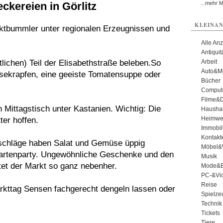
ckereien in Görlitz
...mehr 
KLEINAN
rktbummler unter regionalen Erzeugnissen und
Alle An
Antiqui
ichen) Teil der Elisabethstraße beleben.So
Arbeit
Auto&Mo
sekrapfen, eine geeiste Tomatensuppe oder
Bücher
Comput
Filme&
 Mittagstisch unter Kastanien. Wichtig: Die
Haushal
Heimwe
er hoffen.
Immobil
Kontakt
rschläge haben Salat und Gemüse üppig
Möbel&
e Gartenparty. Ungewöhnliche Geschenke und den
Musik
tet der Markt so ganz nebenher.
Mode&B
PC-&Vid
Reise
kttag Sensen fachgerecht dengeln lassen oder
Spielze
Technik
Tickets
Tiere