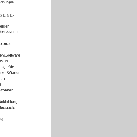
Meinungen
ZEIGEN
zeigen
täten&Kunst
torrad
er&Software
DVDs
tsgeräte
rker&Garten
ien
e
Wohnen
ekleidung
eospiele
ug