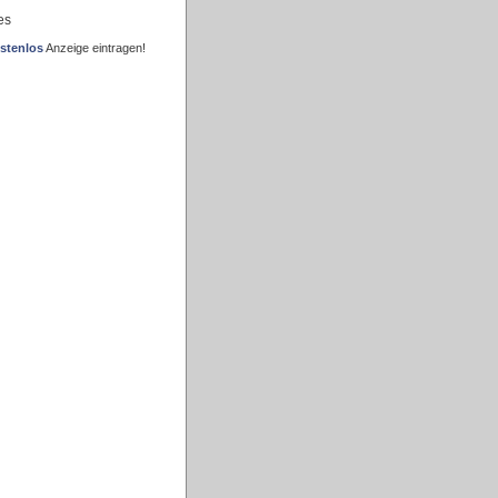
es
stenlos
Anzeige eintragen!