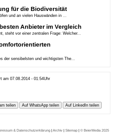
ng für die Biodiversität
höfen und an vielen Hauswänden in ...
besten Anbieter im Vergleich
t, steht vor einer zentralen Frage: Welcher...
mfortorientierten
es der sensibelsten und wichtigsten The...
ert am 07.08.2014 - 01:54Uhr
am teilen
Auf WhatsApp teilen
Auf LinkedIn teilen
pressum & Datenschutzerklärung
|
Archiv
|
Sitemap
|
© BeierMedia 2025