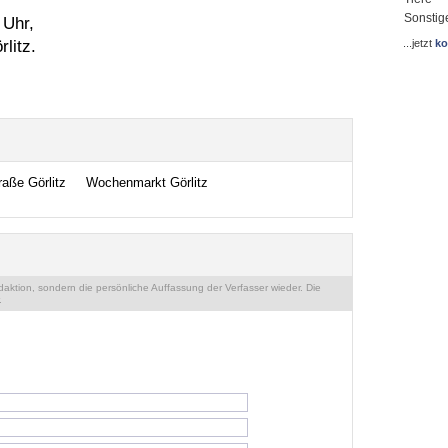
Sonstig
 Uhr,
litz.
...jetzt
ko
raße Görlitz
Wochenmarkt Görlitz
ktion, sondern die persönliche Auffassung der Verfasser wieder. Die
.