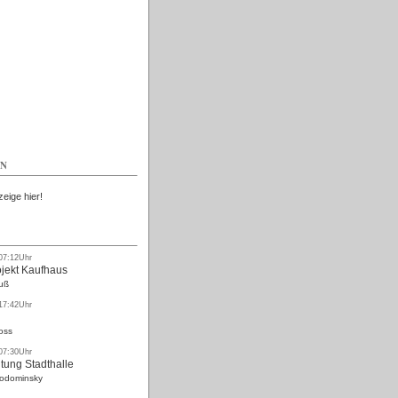
Kostenlos
EN
zeige hier!
 07:12Uhr
ojekt Kaufhaus
uß
 17:42Uhr
oss
 07:30Uhr
tung Stadthalle
Rodominsky