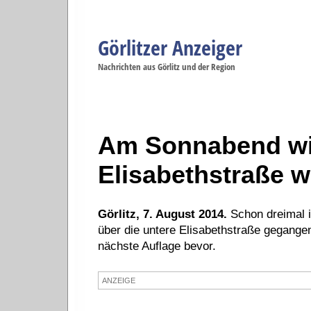
Görlitzer Anzeiger
Navigation
Nachrichten aus Görlitz und der Region
Menüpunkte
Görlitz
Görlitz
Görlitz
Görlitz
Gö
Startseite
Politik
Gesellschaft
Wirtschaft
Se
Am Sonnabend wi
Elisabethstraße w
Görlitz, 7. August 2014.
Schon dreimal i
über die untere Elisabethstraße gegang
nächste Auflage bevor.
ANZEIGE