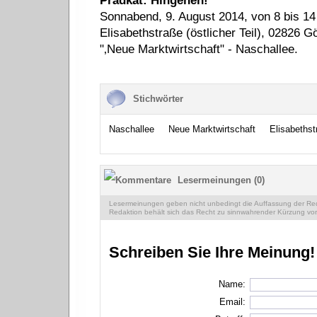
Prädkat: Hingehen!
Sonnabend, 9. August 2014, von 8 bis 14
Elisabethstraße (östlicher Teil), 02826 Gör
"‚Neue Marktwirtschaft" - Naschallee.
Stichwörter
Naschallee
Neue Marktwirtschaft
Elisabethst
Lesermeinungen (0)
Lesermeinungen geben nicht unbedingt die Auffassung der Reda
Redaktion behält sich das Recht zu sinnwahrender Kürzung vor
Schreiben Sie Ihre Meinung!
Name:
Email: