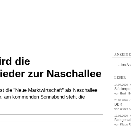
rlitz
Görlitz
Görlitz
Görlitz
Görlitz
Görlitz
rvice
Verkehr
Gesundheit
Kultur
Sport
Termine
ANZEIG
rd die
...Ihre An
ieder zur Naschallee
LESER
14.07.2026 -
Stöckerpr
st die "Neue Marktwirtschaft" als Naschallee
von Erwin B
en, am kommenden Sonnabend steht die
23.02.2026 -
DDR
von reiner d
12.02.2026 -
Farbgestal
von Klaus 