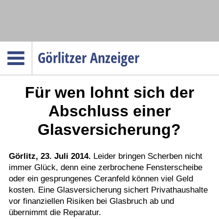
Navigation
Görlitzer Anzeiger
Startseite
Für wen lohnt sich der
Menüpunkte
Politik
Abschluss einer
Gesellschaft
Glasversicherung?
Wirtschaft
Service
Görlitz, 23. Juli 2014.
Leider bringen Scherben nicht
immer Glück, denn eine zerbrochene Fensterscheibe
Verkehr
oder ein gesprungenes Ceranfeld können viel Geld
Gesundheit
kosten. Eine Glasversicherung sichert Privathaushalte
Kultur
vor finanziellen Risiken bei Glasbruch ab und
übernimmt die Reparatur.
Sport