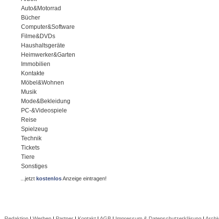
Auto&Motorrad
Bücher
Computer&Software
Filme&DVDs
Haushaltsgeräte
Heimwerker&Garten
Immobilien
Kontakte
Möbel&Wohnen
Musik
Mode&Bekleidung
PC-&Videospiele
Reise
Spielzeug
Technik
Tickets
Tiere
Sonstiges
...jetzt
kostenlos
Anzeige eintragen!
Redaktion
|
Werben
|
Partner
|
Kontakt
|
AGB
|
Impressum & Datenschutzerklärung
|
Archi