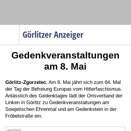
Navigation
Görlitzer Anzeiger
Startseite
Gedenkveranstaltungen
Menüpunkte
Politik
am 8. Mai
Gesellschaft
Wirtschaft
Görlitz-Zgorzelec.
Am 8. Mai jährt sich zum 64. Mal
der Tag der Befreiung Europas vom Hitlerfaschismus.
Service
Anlässlich des Gedenktages lädt der Ortsverband der
Verkehr
Linken in Görlitz zu Gedenkveranstaltungen am
Sowjetischen Ehrenmal und am Gedenkstein in der
Gesundheit
Fröbelstraße ein.
Kultur
Sport
ANZEIGE