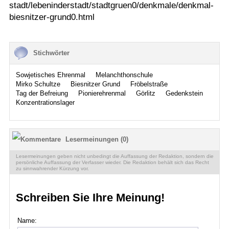
stadt/lebeninderstadt/stadtgruen0/denkmale/denkmal-
biesnitzer-grund0.html
Stichwörter
Sowjetisches Ehrenmal
Melanchthonschule
Mirko Schultze
Biesnitzer Grund
Fröbelstraße
Tag der Befreiung
Pionierehrenmal
Görlitz
Gedenkstein
Konzentrationslager
Lesermeinungen (0)
Lesermeinungen geben nicht unbedingt die Auffassung der Redaktion, sondern die
persönliche Auffassung der Verfasser wieder. Die Redaktion behält sich das Recht
zu sinnwahrender Kürzung vor.
Schreiben Sie Ihre Meinung!
Name: