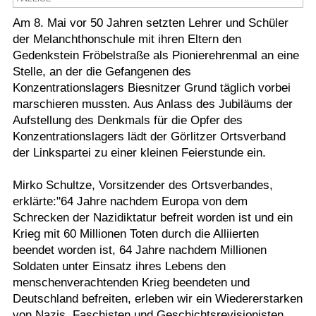
Termine
Am 8. Mai vor 50 Jahren setzten Lehrer und Schüler
der Melanchthonschule mit ihren Eltern den
Kostenlos
Gedenkstein Fröbelstraße als Pionierehrenmal an eine
Stelle, an der die Gefangenen des
Konzentrationslagers Biesnitzer Grund täglich vorbei
marschieren mussten. Aus Anlass des Jubiläums der
Aufstellung des Denkmals für die Opfer des
Konzentrationslagers lädt der Görlitzer Ortsverband
der Linkspartei zu einer kleinen Feierstunde ein.
Mirko Schultze, Vorsitzender des Ortsverbandes,
erklärte:"64 Jahre nachdem Europa von dem
Schrecken der Nazidiktatur befreit worden ist und ein
Krieg mit 60 Millionen Toten durch die Alliierten
beendet worden ist, 64 Jahre nachdem Millionen
Soldaten unter Einsatz ihres Lebens den
menschenverachtenden Krieg beendeten und
Deutschland befreiten, erleben wir ein Wiedererstarken
von Nazis, Faschisten und Geschichtsrevisionisten.