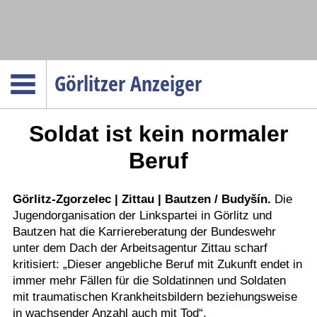
Navigation
Görlitzer Anzeiger
Startseite
Soldat ist kein normaler
Menüpunkte
Politik
Beruf
Gesellschaft
Wirtschaft
Görlitz-Zgorzelec | Zittau | Bautzen / Budyšín.
Die
Jugendorganisation der Linkspartei in Görlitz und
Service
Bautzen hat die Karriereberatung der Bundeswehr
Verkehr
unter dem Dach der Arbeitsagentur Zittau scharf
kritisiert: „Dieser angebliche Beruf mit Zukunft endet in
Gesundheit
immer mehr Fällen für die Soldatinnen und Soldaten
Kultur
mit traumatischen Krankheitsbildern beziehungsweise
in wachsender Anzahl auch mit Tod“.
Sport