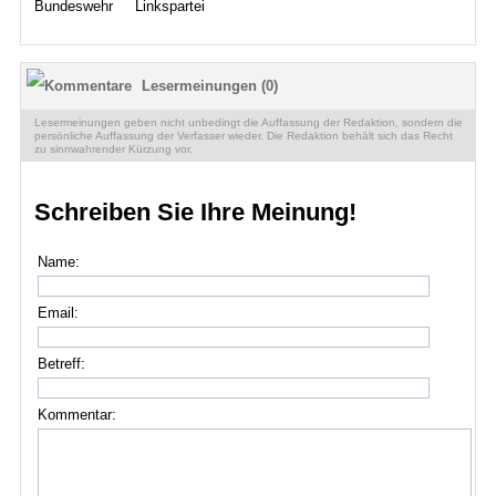
Bundeswehr
Linkspartei
Lesermeinungen (0)
Lesermeinungen geben nicht unbedingt die Auffassung der Redaktion, sondern die
persönliche Auffassung der Verfasser wieder. Die Redaktion behält sich das Recht
zu sinnwahrender Kürzung vor.
Schreiben Sie Ihre Meinung!
Name:
Email:
Betreff:
Kommentar: