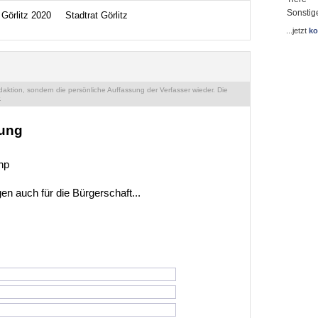
Sonstig
 Görlitz 2020
Stadtrat Görlitz
...jetzt
ko
ktion, sondern die persönliche Auffassung der Verfasser wieder. Die
.
zung
hp
n auch für die Bürgerschaft...