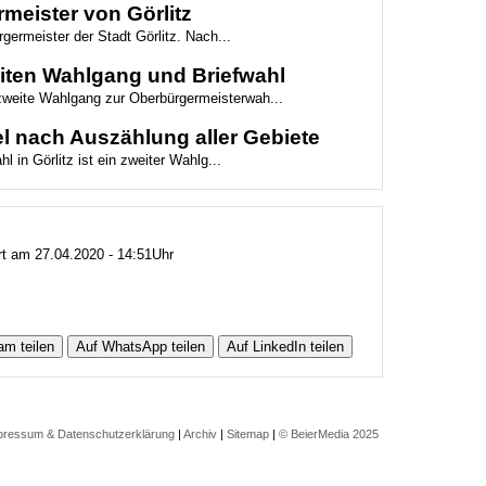
meister von Görlitz
germeister der Stadt Görlitz. Nach...
weiten Wahlgang und Briefwahl
 zweite Wahlgang zur Oberbürgermeisterwah...
l nach Auszählung aller Gebiete
 in Görlitz ist ein zweiter Wahlg...
ert am 27.04.2020 - 14:51Uhr
am teilen
Auf WhatsApp teilen
Auf LinkedIn teilen
pressum & Datenschutzerklärung
|
Archiv
|
Sitemap
|
© BeierMedia 2025