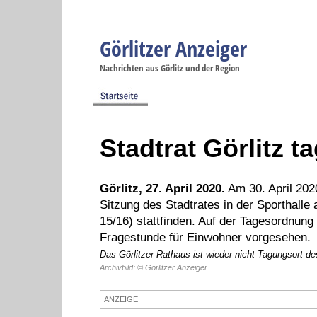
Görlitzer Anzeiger
Navigation
Nachrichten aus Görlitz und der Region
Menüpunkte
Görlitz
Görlitz
Görlitz
Görlitz
Gö
Startseite
Politik
Gesellschaft
Wirtschaft
Se
Stadtrat Görlitz ta
Görlitz, 27. April 2020.
Am 30. April 2020
Sitzung des Stadtrates in der Sporthalle
15/16) stattfinden. Auf der Tagesordnung 
Fragestunde für Einwohner vorgesehen.
Das Görlitzer Rathaus ist wieder nicht Tagungsort de
Archivbild: © Görlitzer Anzeiger
ANZEIGE