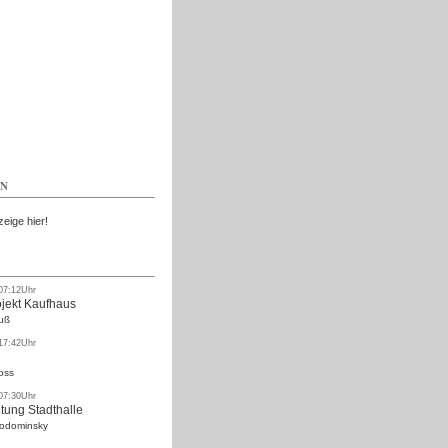
Kostenlos
EN
zeige hier!
 07:12Uhr
ojekt Kaufhaus
uß
 17:42Uhr
oss
 07:30Uhr
tung Stadthalle
Rodominsky