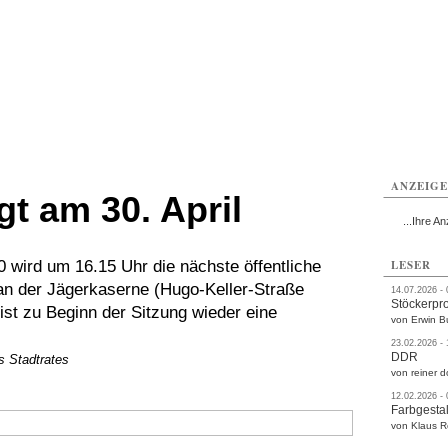
rlitz
Görlitz
Görlitz
Görlitz
Görlitz
Görlitz
rvice
Verkehr
Gesundheit
Kultur
Sport
Termine
ANZEIG
gt am 30. April
...Ihre An
 wird um 16.15 Uhr die nächste öffentliche
LESER
 an der Jägerkaserne (Hugo-Keller-Straße
14.07.2026 -
Stöckerpr
ist zu Beginn der Sitzung wieder eine
von Erwin B
23.02.2026 -
DDR
s Stadtrates
von reiner d
12.02.2026 -
Farbgestal
von Klaus 