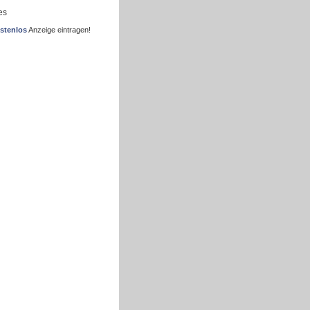
es
stenlos
Anzeige eintragen!