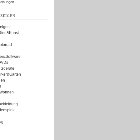
Meinungen
ZEIGEN
zeigen
täten&Kunst
torrad
er&Software
DVDs
tsgeräte
rker&Garten
ien
e
Wohnen
ekleidung
eospiele
ug