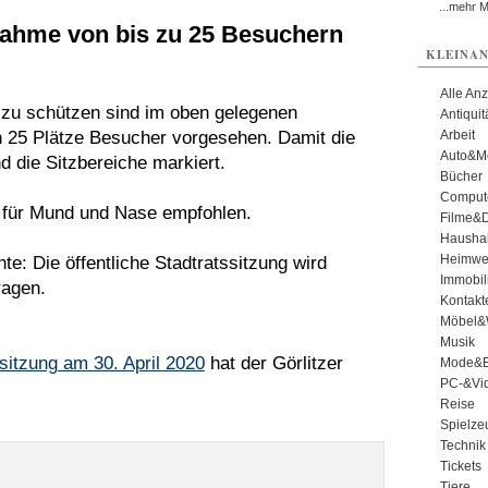
...mehr 
nahme von bis zu 25 Besuchern
KLEINAN
Alle An
 zu schützen sind im oben gelegenen
Antiqui
ch 25 Plätze Besucher vorgesehen. Damit die
Arbeit
Auto&Mo
 die Sitzbereiche markiert.
Bücher
Comput
 für Mund und Nase empfohlen.
Filme&
Haushal
Heimwe
e: Die öffentliche Stadtratssitzung wird
Immobil
ragen.
Kontakt
Möbel&
Musik
sitzung am 30. April 2020
hat der Görlitzer
Mode&B
PC-&Vid
Reise
Spielze
Technik
Tickets
Tiere