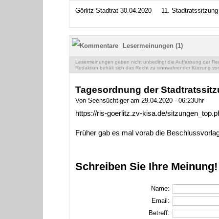
Görlitz Stadtrat 30.04.2020
11. Stadtratssitzung
Lesermeinungen (1)
Lesermeinungen geben nicht unbedingt die Auffassung der Reda
Redaktion behält sich das Recht zu sinnwahrender Kürzung vor
Tagesordnung der Stadtratssit
Von Seensüchtiger am 29.04.2020 - 06:23Uhr
https://ris-goerlitz.zv-kisa.de/sitzungen_top.p
Früher gab es mal vorab die Beschlussvorlage
Schreiben Sie Ihre Meinung!
Name:
Email:
Betreff: