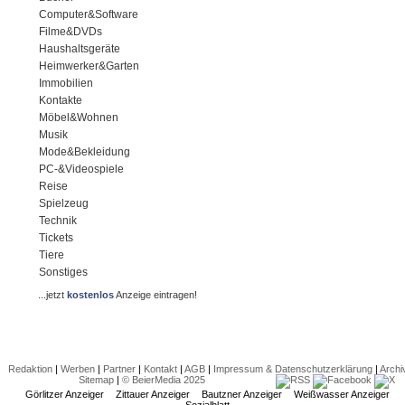
Computer&Software
Filme&DVDs
Haushaltsgeräte
Heimwerker&Garten
Immobilien
Kontakte
Möbel&Wohnen
Musik
Mode&Bekleidung
PC-&Videospiele
Reise
Spielzeug
Technik
Tickets
Tiere
Sonstiges
...jetzt
kostenlos
Anzeige eintragen!
Redaktion
|
Werben
|
Partner
|
Kontakt
|
AGB
|
Impressum & Datenschutzerklärung
|
Archi
Sitemap
|
© BeierMedia 2025
Görlitzer Anzeiger
Zittauer Anzeiger
Bautzner Anzeiger
Weißwasser Anzeiger