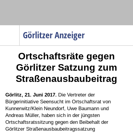
Navigation
Görlitzer Anzeiger
Startseite
Ortschaftsräte gegen
Menüpunkte
Politik
Görlitzer Satzung zum
Gesellschaft
Straßenausbaubeitrag
Wirtschaft
Service
Görlitz, 21. Juni 2017.
Die Vertreter der
Bürgerinitiative Seensucht im Ortschaftsrat von
Verkehr
Kunnerwitz/Klein Neundorf, Uwe Baumann und
Gesundheit
Andreas Müller, haben sich in der jüngsten
Kultur
Ortschaftsratssitzung gegen den Beibehalt der
Görlitzer Straßenausbaubeitragssatzung
Sport