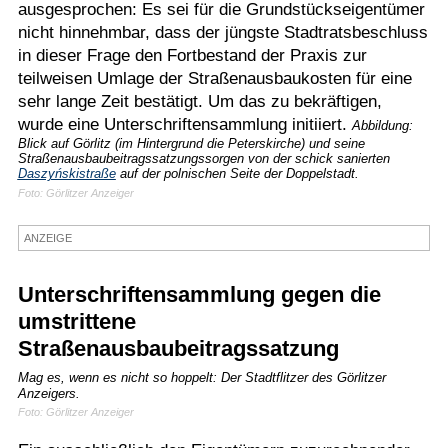
ausgesprochen: Es sei für die Grundstückseigentümer
Termine
nicht hinnehmbar, dass der jüngste Stadtratsbeschluss
in dieser Frage den Fortbestand der Praxis zur
Kostenlos
teilweisen Umlage der Straßenausbaukosten für eine
sehr lange Zeit bestätigt. Um das zu bekräftigen,
wurde eine Unterschriftensammlung initiiert.
Abbildung:
Blick auf Görlitz (im Hintergrund die Peterskirche) und seine
Straßenausbaubeitragssatzungssorgen von der schick sanierten
Daszyńskistraße
auf der polnischen Seite der Doppelstadt.
Foto: Görlitzer Anzeiger
ANZEIGE
Unterschriftensammlung gegen die
umstrittene
Straßenausbaubeitragssatzung
Mag es, wenn es nicht so hoppelt: Der Stadtflitzer des Görlitzer
Anzeigers.
Foto: Görlitzer Anzeiger