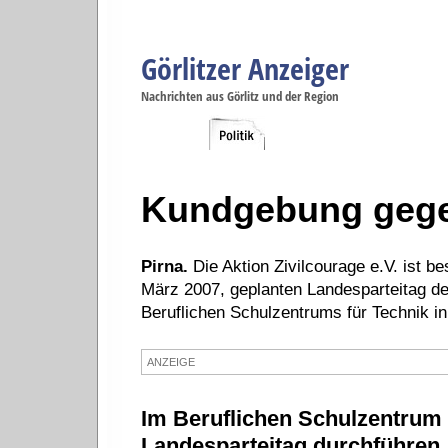
Görlitzer Anzeiger
Navigation
Nachrichten aus Görlitz und der Region
Menüpunkte
Görlitz
Görlitz
Görlitz
Görlitz
Gö
Startseite
Politik
Gesellschaft
Wirtschaft
Se
Kundgebung gege
Pirna.
Die Aktion Zivilcourage e.V. ist b
März 2007, geplanten Landesparteitag d
Beruflichen Schulzentrums für Technik in
ANZEIGE
Im Beruflichen Schulzentrum 
Landesparteitag durchführen