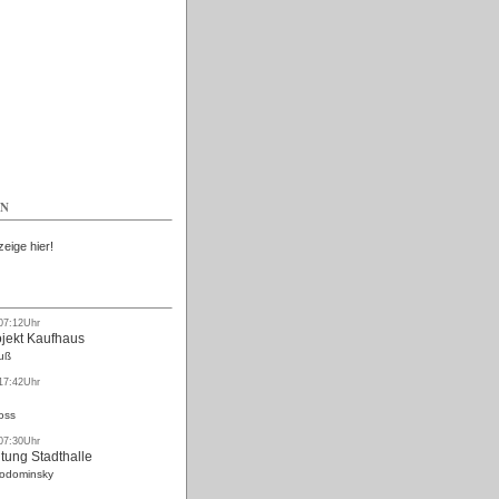
Kostenlos
EN
zeige hier!
 07:12Uhr
ojekt Kaufhaus
uß
 17:42Uhr
oss
 07:30Uhr
tung Stadthalle
Rodominsky