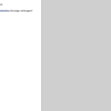
es
stenlos
Anzeige eintragen!