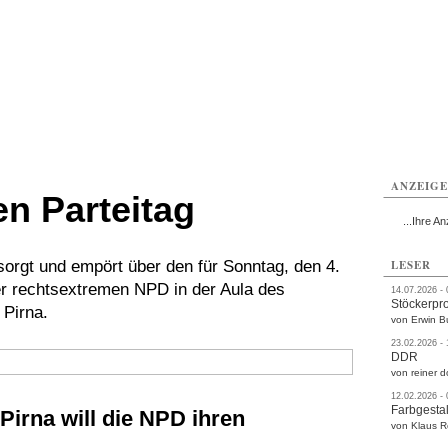
rlitz
Görlitz
Görlitz
Görlitz
Görlitz
Görlitz
rvice
Verkehr
Gesundheit
Kultur
Sport
Termine
ANZEIG
n Parteitag
...Ihre An
esorgt und empört über den für Sonntag, den 4.
LESER
er rechtsextremen NPD in der Aula des
14.07.2026 -
Stöckerpr
 Pirna.
von Erwin B
23.02.2026 -
DDR
von reiner d
12.02.2026 -
Farbgestal
Pirna will die NPD ihren
von Klaus 