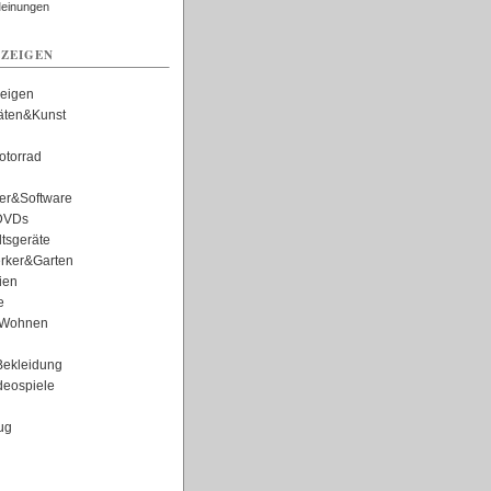
Meinungen
ZEIGEN
zeigen
täten&Kunst
torrad
er&Software
DVDs
tsgeräte
rker&Garten
ien
e
Wohnen
ekleidung
eospiele
ug