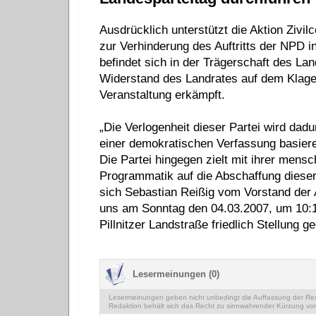
Ausdrücklich unterstützt die Aktion Zivi
zur Verhinderung des Auftritts der NPD 
befindet sich in der Trägerschaft des La
Widerstand des Landrates auf dem Klage
Veranstaltung erkämpft.
„Die Verlogenheit dieser Partei wird dadur
einer demokratischen Verfassung basiere
Die Partei hingegen zielt mit ihrer men
Programmatik auf die Abschaffung diese
sich Sebastian Reißig vom Vorstand der A
uns am Sonntag den 04.03.2007, um 10:1
Pillnitzer Landstraße friedlich Stellung
Lesermeinungen (0)
Lesermeinungen geben nicht unbedingt die Auffassung der Reda
Redaktion behält sich das Recht zu sinnwahrender Kürzung vor