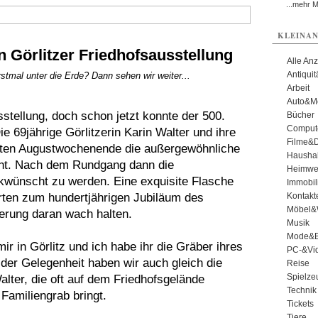
...mehr 
KLEINAN
 Görlitzer Friedhofsausstellung
Alle An
Antiqui
tmal unter die Erde? Dann sehen wir weiter...
Arbeit
Auto&Mo
sstellung, doch schon jetzt konnte der 500.
Bücher
Comput
 69jährige Görlitzerin Karin Walter und ihre
Filme&
iten Augustwochenende die außergewöhnliche
Haushal
ucht. Nach dem Rundgang dann die
Heimwe
kwünscht zu werden. Eine exquisite Flasche
Immobil
ten zum hundertjährigen Jubiläum des
Kontakt
Möbel&
erung daran wach halten.
Musik
Mode&B
ir in Görlitz und ich habe ihr die Gräber ihres
PC-&Vid
 der Gelegenheit haben wir auch gleich die
Reise
Spielze
alter, die oft auf dem Friedhofsgelände
Technik
Familiengrab bringt.
Tickets
Tiere