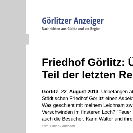
Görlitzer Anzeiger
Navigation
Nachrichten aus Görlitz und der Region
Menüpunkte
Görlitz
Görlitz
Görlitz
Görlitz
Gö
Startseite
Politik
Gesellschaft
Wirtschaft
Se
Friedhof Görlitz:
Teil der letzten Re
Görlitz, 22. August 2013.
Unbefangen abe
Städtischen Friedhof Görlitz einen Aspek
Was geschieht mit meinem Leichnam zwi
Verschwinden im finsteren Loch? "Feuer u
auch die Besucher. Karin Walter und ihre
Foto: Enrico Pannasch