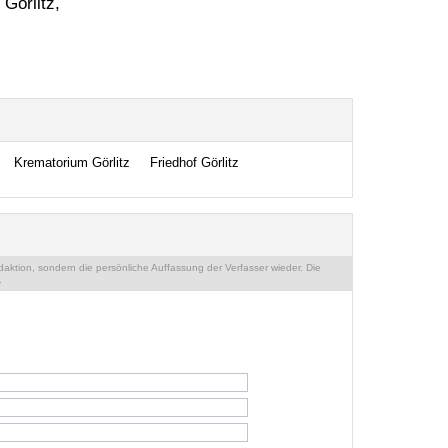
 Görlitz,
Krematorium Görlitz
Friedhof Görlitz
ktion, sondern die persönliche Auffassung der Verfasser wieder. Die
.