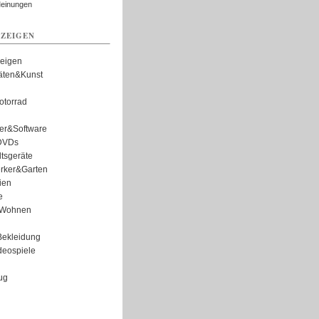
Meinungen
ZEIGEN
zeigen
täten&Kunst
torrad
er&Software
DVDs
tsgeräte
rker&Garten
ien
e
Wohnen
ekleidung
eospiele
ug