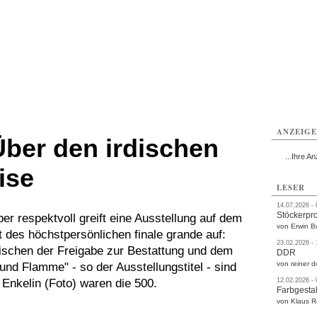
rlitz
Görlitz
Görlitz
Görlitz
Görlitz
Görlitz
rvice
Verkehr
Gesundheit
Kultur
Sport
Termine
ANZEIG
 Über den irdischen
...Ihre An
ise
LESER
14.07.2026 -
Stöckerpr
r respektvoll greift eine Ausstellung auf dem
von Erwin B
t des höchstpersönlichen finale grande auf:
23.02.2026 -
schen der Freigabe zur Bestattung und dem
DDR
von reiner d
nd Flamme" - so der Ausstellungstitel - sind
 Enkelin (Foto) waren die 500.
12.02.2026 -
Farbgestal
von Klaus 