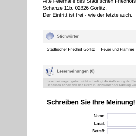
Alte Feierhalle des Städtischen Friedhofs
Schanze 11b, 02826 Görlitz.
Der Eintritt ist frei - wie der letzte auch.
Stichwörter
Städtischer Friedhof Görlitz
Feuer und Flamme
Lesermeinungen (0)
Lesermeinungen geben nicht unbedingt die Auffassung der Reda
Redaktion behält sich das Recht zu sinnwahrender Kürzung vor
Schreiben Sie Ihre Meinung!
Name:
Email:
Betreff: