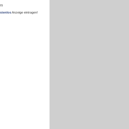
es
stenlos
Anzeige eintragen!