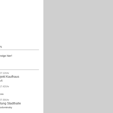
Kostenlos
EN
zeige hier!
 07:12Uhr
ojekt Kaufhaus
uß
 17:42Uhr
oss
 07:30Uhr
tung Stadthalle
Rodominsky