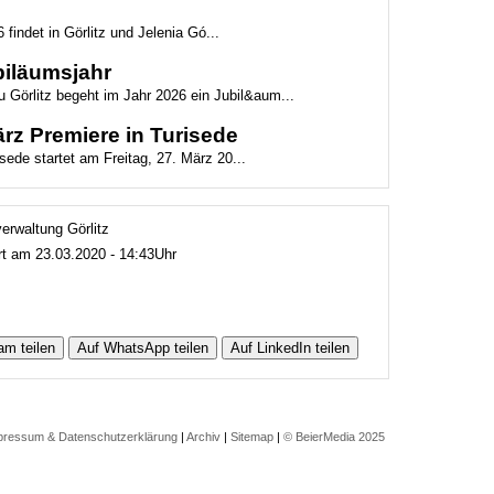
 findet in Görlitz und Jelenia Gó...
biläumsjahr
 Görlitz begeht im Jahr 2026 ein Jubil&aum...
z Premiere in Turisede
ede startet am Freitag, 27. März 20...
verwaltung Görlitz
ert am 23.03.2020 - 14:43Uhr
am teilen
Auf WhatsApp teilen
Auf LinkedIn teilen
pressum & Datenschutzerklärung
|
Archiv
|
Sitemap
|
© BeierMedia 2025