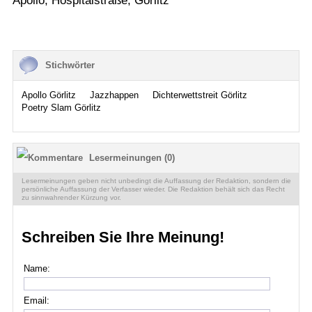
Apollo, Hospitalstraße, Görlitz
Stichwörter
Apollo Görlitz
Jazzhappen
Dichterwettstreit Görlitz
Poetry Slam Görlitz
Lesermeinungen (0)
Lesermeinungen geben nicht unbedingt die Auffassung der Redaktion, sondern die
persönliche Auffassung der Verfasser wieder. Die Redaktion behält sich das Recht
zu sinnwahrender Kürzung vor.
Schreiben Sie Ihre Meinung!
Name:
Email: