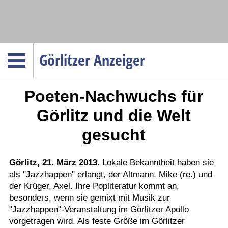
Navigation
Görlitzer Anzeiger
Startseite
Poeten-Nachwuchs für
Menüpunkte
Politik
Görlitz und die Welt
Gesellschaft
gesucht
Wirtschaft
Service
Görlitz, 21. März 2013.
Lokale Bekanntheit haben sie
als "Jazzhappen" erlangt, der Altmann, Mike (re.) und
Verkehr
der Krüger, Axel. Ihre Popliteratur kommt an,
Gesundheit
besonders, wenn sie gemixt mit Musik zur
Kultur
"Jazzhappen"-Veranstaltung im Görlitzer Apollo
vorgetragen wird. Als feste Größe im Görlitzer
Sport