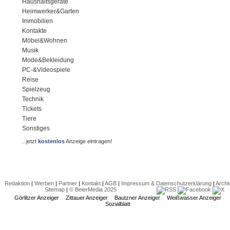
Haushaltsgeräte
Heimwerker&Garten
Immobilien
Kontakte
Möbel&Wohnen
Musik
Mode&Bekleidung
PC-&Videospiele
Reise
Spielzeug
Technik
Tickets
Tiere
Sonstiges
...jetzt
kostenlos
Anzeige eintragen!
Redaktion
|
Werben
|
Partner
|
Kontakt
|
AGB
|
Impressum & Datenschutzerklärung
|
Archi
Sitemap
|
© BeierMedia 2025
Görlitzer Anzeiger
Zittauer Anzeiger
Bautzner Anzeiger
Weißwasser Anzeiger
Sozialblatt