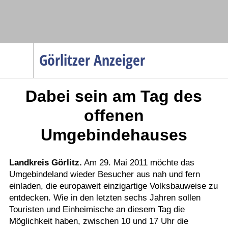
Navigation
Görlitzer Anzeiger
Startseite
Dabei sein am Tag des
Menüpunkte
Politik
offenen
Gesellschaft
Umgebindehauses
Wirtschaft
Service
Landkreis Görlitz.
Am 29. Mai 2011 möchte das
Umgebindeland wieder Besucher aus nah und fern
Verkehr
einladen, die europaweit einzigartige Volksbauweise zu
Gesundheit
entdecken. Wie in den letzten sechs Jahren sollen
Kultur
Touristen und Einheimische an diesem Tag die
Möglichkeit haben, zwischen 10 und 17 Uhr die
Sport