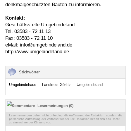
denkmalgeschützten Bauten zu informieren.
Kontakt:
Geschäftsstelle Umgebindeland
Tel. 03583 - 72 11 13
Fax: 03583 - 72 11 10
eMail: info@umgebindeland.de
http://www.umgebindeland.de
Stichwörter
Umgebindehaus
Landkreis Görlitz
Umgebindeland
Lesermeinungen (0)
Lesermeinungen geben nicht unbedingt die Auffassung der Redaktion, sondern die
persönliche Auffassung der Verfasser wieder. Die Redaktion behält sich das Recht
zu sinnwahrender Kürzung vor.