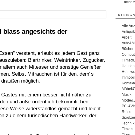
...mehr 
KLEINAN
Alle An
blass angesichts der
Antiqui
Arbeit
Auto&Mo
Bücher
ssen" versteht, erlaubt es jedem Gast ganz
Comput
 auszuleben: Biertrinker, Weintrinker, Zugucker,
Filme&
Haushal
or allem auch Mitesser und sonstige Genießer
Heimwe
men. Selbst Mitrauchen ist für den, dem´s
Immobil
ls draußen möglich.
Kontakt
Möbel&
 Gastes mit einem besser nicht näher zu
Musik
Mode&B
den und außerordentlich bekömmlichen
PC-&Vid
 diese Weise widerstandlos gemacht und leicht
Reise
ion zu einem turisedischen Handwerker, der
Spielze
Technik
Tickets
Tiere