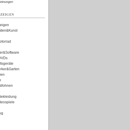
Meinungen
ZEIGEN
zeigen
täten&Kunst
torrad
er&Software
DVDs
tsgeräte
rker&Garten
ien
e
Wohnen
ekleidung
eospiele
ug