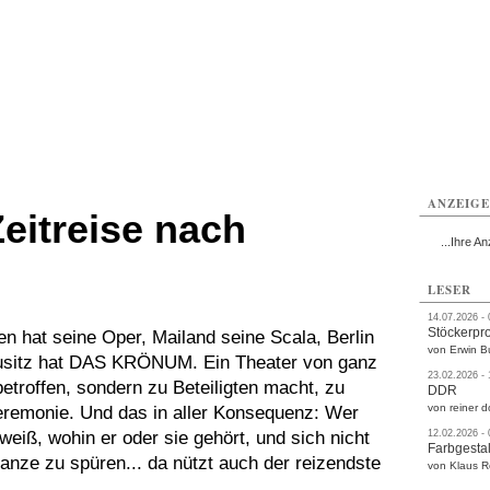
rlitz
Görlitz
Görlitz
Görlitz
Görlitz
Görlitz
rvice
Verkehr
Gesundheit
Kultur
Sport
Termine
ANZEIG
eitreise nach
...Ihre An
LESER
14.07.2026 -
Stöckerpr
n hat seine Oper, Mailand seine Scala, Berlin
von Erwin B
Lausitz hat DAS KRÖNUM. Ein Theater von ganz
23.02.2026 -
etroffen, sondern zu Beteiligten macht, zu
DDR
von reiner d
zeremonie. Und das in aller Konsequenz: Wer
iß, wohin er oder sie gehört, und sich nicht
12.02.2026 -
Farbgestal
anze zu spüren... da nützt auch der reizendste
von Klaus 