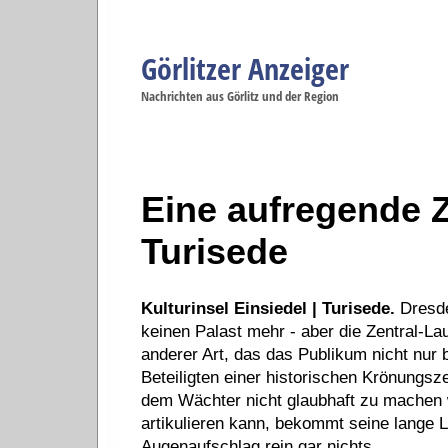
Görlitzer Anzeiger
Navigation
Nachrichten aus Görlitz und der Region
Menüpunkte
Görlitz
Görlitz
Görlitz
Görlitz
Gö
Startseite
Politik
Gesellschaft
Wirtschaft
Se
Eine aufregende Z
Turisede
Kulturinsel Einsiedel | Turisede.
Dresde
keinen Palast mehr - aber die Zentral-
anderer Art, das das Publikum nicht nur b
Beteiligten einer historischen Krönungs
dem Wächter nicht glaubhaft zu machen we
artikulieren kann, bekommt seine lange L
Augenaufschlag rein gar nichts.