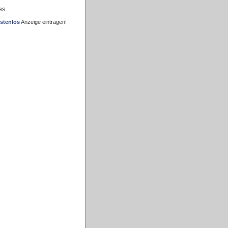
es
stenlos
Anzeige eintragen!