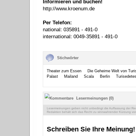
Informieren und buchen!
http://www.kroenum.de
Per Telefon:
national: 035891 - 491-0
international: 0049-35891 - 491-0
Stichwörter
Theater zum Essen
Die Geheime Welt von Turi
Palast
Mailand
Scala
Berlin
Turisedetes
Lesermeinungen (0)
Lesermeinungen geben nicht unbedingt die Auffassung der Reda
Redaktion behält sich das Recht zu sinnwahrender Kürzung vor
Schreiben Sie Ihre Meinung!