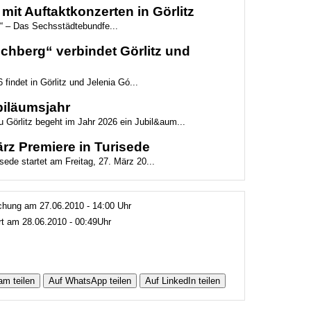
mit Auftaktkonzerten in Görlitz
“ – Das Sechsstädtebundfe...
hberg“ verbindet Görlitz und
 findet in Görlitz und Jelenia Gó...
biläumsjahr
 Görlitz begeht im Jahr 2026 ein Jubil&aum...
z Premiere in Turisede
ede startet am Freitag, 27. März 20...
lichung am 27.06.2010 - 14:00 Uhr
ert am 28.06.2010 - 00:49Uhr
am teilen
Auf WhatsApp teilen
Auf LinkedIn teilen