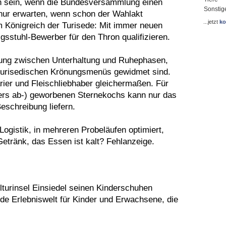
en sein, wenn die Bundesversammlung einen
Sonstig
nur erwarten, wenn schon der Wahlakt
...jetzt
ko
m Königreich der Turisede: Mit immer neuen
sstuhl-Bewerber für den Thron qualifizieren.
lung zwischen Unterhaltung und Ruhephasen,
 turisedischen Krönungsmenüs gewidmet sind.
ier und Fleischliebhaber gleichermaßen. Für
ders ab-) geworbenen Sternekochs kann nur das
schreibung liefern.
 Logistik, in mehreren Probeläufen optimiert,
etränk, das Essen ist kalt? Fehlanzeige.
ulturinsel Einsiedel seinen Kinderschuhen
de Erlebniswelt für Kinder und Erwachsene, die