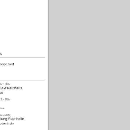
Kostenlos
EN
zeige hier!
 07:12Uhr
ojekt Kaufhaus
uß
 17:42Uhr
oss
 07:30Uhr
tung Stadthalle
Rodominsky