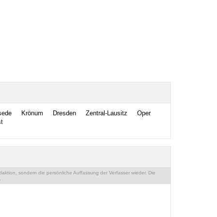
sede
Krönum
Dresden
Zentral-Lausitz
Oper
t
ktion, sondern die persönliche Auffassung der Verfasser wieder. Die
.