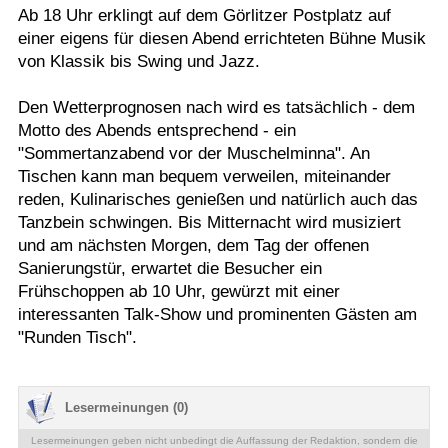
Ab 18 Uhr erklingt auf dem Görlitzer Postplatz auf
Termine
einer eigens für diesen Abend errichteten Bühne Musik
von Klassik bis Swing und Jazz.
Kostenlos
Den Wetterprognosen nach wird es tatsächlich - dem
Motto des Abends entsprechend - ein
"Sommertanzabend vor der Muschelminna". An
Tischen kann man bequem verweilen, miteinander
reden, Kulinarisches genießen und natürlich auch das
Tanzbein schwingen. Bis Mitternacht wird musiziert
und am nächsten Morgen, dem Tag der offenen
Sanierungstür, erwartet die Besucher ein
Frühschoppen ab 10 Uhr, gewürzt mit einer
interessanten Talk-Show und prominenten Gästen am
"Runden Tisch".
Lesermeinungen (0)
Lesermeinungen geben nicht unbedingt die Auffassung der Redaktion, sondern die