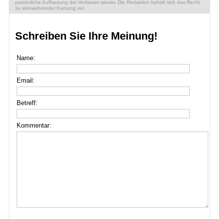
persönliche Auffassung der Verfasser wieder. Die Redaktion behält sich das Recht
zu sinnwahrender Kürzung vor.
Schreiben Sie Ihre Meinung!
Name:
Email:
Betreff:
Kommentar: