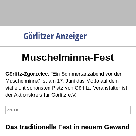
Navigation
Görlitzer Anzeiger
Startseite
Muschelminna-Fest
Menüpunkte
Politik
Gesellschaft
Görlitz-Zgorzelec.
"Ein Sommertanzabend vor der
Muschelminna" ist am 17. Juni das Motto auf dem
Wirtschaft
vielleicht schönsten Platz von Görlitz. Veranstalter ist
Service
der Aktionskreis für Görlitz e.V.
Verkehr
ANZEIGE
Gesundheit
Kultur
Das traditionelle Fest in neuem Gewand
Sport