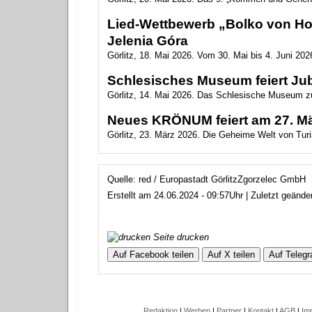
Lied-Wettbewerb „Bolko von Hoc
Jelenia Góra
Görlitz, 18. Mai 2026. Vom 30. Mai bis 4. Juni 2026
Schlesisches Museum feiert Ju
Görlitz, 14. Mai 2026. Das Schlesische Museum zu
Neues KRÖNUM feiert am 27. Mär
Görlitz, 23. März 2026. Die Geheime Welt von Turis
Quelle: red / Europastadt GörlitzZgorzelec GmbH
Erstellt am 24.06.2024 - 09:57Uhr | Zuletzt geänd
Seite drucken
Auf Facebook teilen
Auf X teilen
Auf Telegr
Redaktion
|
Werben
|
Partner
|
Kontakt
|
AGB
|
Im