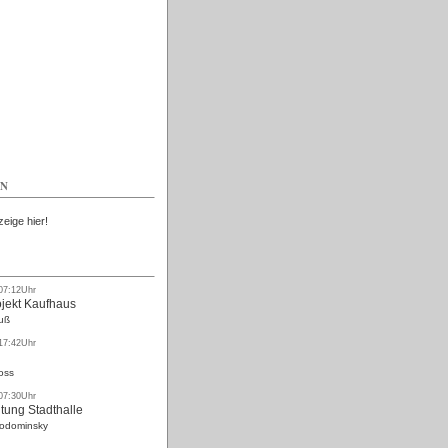
Kostenlos
EN
zeige hier!
 07:12Uhr
ojekt Kaufhaus
uß
 17:42Uhr
oss
 07:30Uhr
tung Stadthalle
Rodominsky