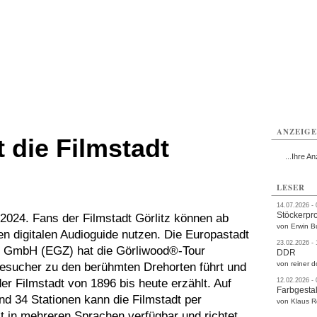
rlitz
Görlitz
Görlitz
Görlitz
Görlitz
Görlitz
rvice
Verkehr
Gesundheit
Kultur
Sport
Termine
ANZEIG
 die Filmstadt
...Ihre An
LESER
14.07.2026 -
Stöckerpr
i 2024. Fans der Filmstadt Görlitz können ab
von Erwin B
en digitalen Audioguide nutzen. Die Europastadt
23.02.2026 -
c GmbH (EGZ) hat die Görliwood®-Tour
DDR
von reiner d
Besucher zu den berühmten Drehorten führt und
er Filmstadt von 1896 bis heute erzählt. Auf
12.02.2026 -
Farbgestal
nd 34 Stationen kann die Filmstadt per
von Klaus 
t in mehreren Sprachen verfügbar und richtet