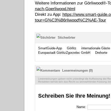
Weitere Informationen zur Görliwood®-To
nach-Goerliwood.html
Direkt zu App:
https://www.smart-guide.or
tour=G%C3%B6rliwood%C2%AE-Tour
Stichwörter
SmartGuide-App
Görlitz
internationale Gäste
Europastadt GörlitzZgorzelec GmbH
Drehorte
Lesermeinungen (0)
Lesermeinungen geben nicht unbedingt die Auffassung der Reda
Redaktion behält sich das Recht zu sinnwahrender Kürzung vor
Schreiben Sie Ihre Meinung!
Name: