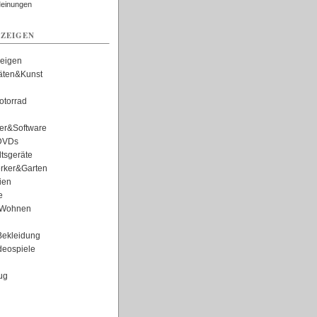
Meinungen
ZEIGEN
zeigen
täten&Kunst
torrad
er&Software
DVDs
tsgeräte
rker&Garten
ien
e
Wohnen
ekleidung
eospiele
ug