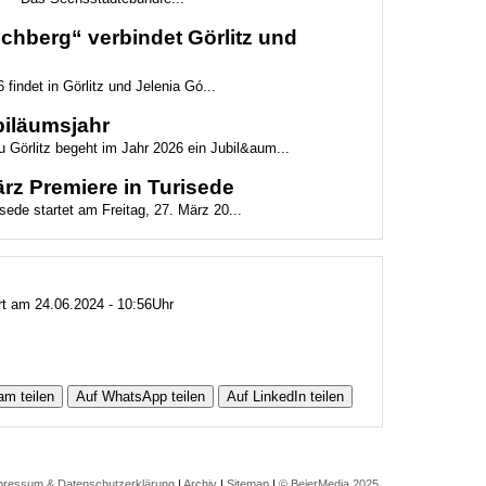
hberg“ verbindet Görlitz und
 findet in Görlitz und Jelenia Gó...
biläumsjahr
 Görlitz begeht im Jahr 2026 ein Jubil&aum...
z Premiere in Turisede
ede startet am Freitag, 27. März 20...
ert am 24.06.2024 - 10:56Uhr
am teilen
Auf WhatsApp teilen
Auf LinkedIn teilen
pressum & Datenschutzerklärung
|
Archiv
|
Sitemap
|
© BeierMedia 2025