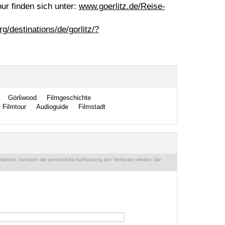
ur finden sich unter:
www.goerlitz.de/Reise-
g/destinations/de/gorlitz/?
Görliwood
Filmgeschichte
Filmtour
Audioguide
Filmstadt
ktion, sondern die persönliche Auffassung der Verfasser wieder. Die
.