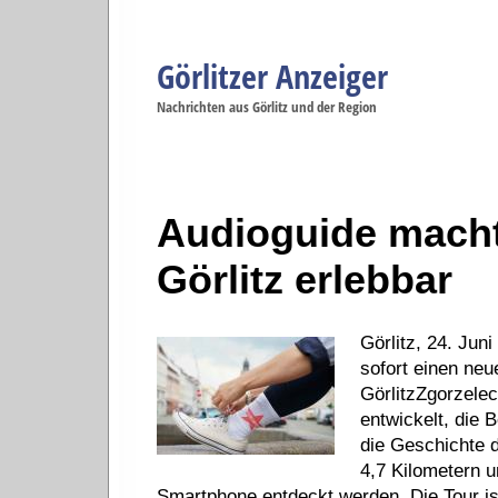
Görlitzer Anzeiger
Navigation
Nachrichten aus Görlitz und der Region
Menüpunkte
Görlitz
Görlitz
Görlitz
Görlitz
Gö
Startseite
Politik
Gesellschaft
Wirtschaft
Se
Audioguide macht
Görlitz erlebbar
Görlitz, 24. Jun
sofort einen neu
GörlitzZgorzele
entwickelt, die 
die Geschichte d
4,7 Kilometern u
Smartphone entdeckt werden. Die Tour is