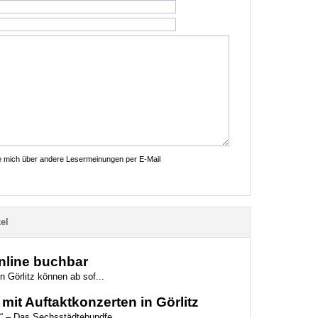
ie mich über andere Lesermeinungen per E-Mail
el
online buchbar
n Görlitz können ab sof...
mit Auftaktkonzerten in Görlitz
“ – Das Sechsstädtebundfe...