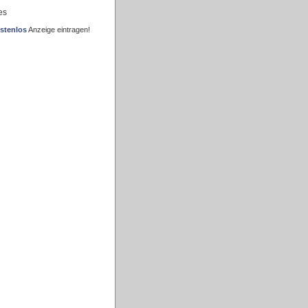
es
stenlos
Anzeige eintragen!