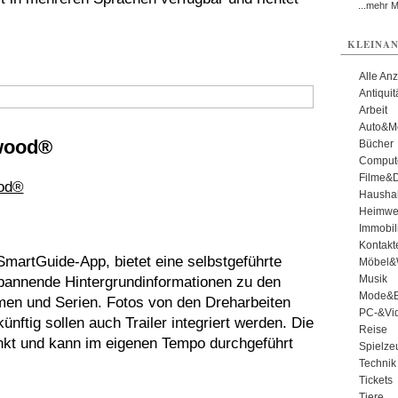
...mehr 
KLEINAN
Alle An
Antiqui
Arbeit
Auto&Mo
iwood®
Bücher
Comput
Filme&
Haushal
Heimwe
Immobil
Kontakt
 SmartGuide-App, bietet eine selbstgeführte
Möbel&
Musik
 spannende Hintergrundinformationen zu den
Mode&B
men und Serien. Fotos von den Dreharbeiten
PC-&Vid
ünftig sollen auch Trailer integriert werden. Die
Reise
unkt und kann im eigenen Tempo durchgeführt
Spielze
Technik
Tickets
Tiere