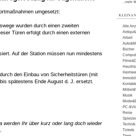
...mehr 
ofortmaßnahmen umgesetzt:
KLEINAN
gswege wurden durch einen zweiten
Alle An
ieser Türen erfolgt durch einen externen
Antiqui
Arbeit
Auto&Mo
Bücher
siert. Auf der Station müssen nun mindestens
Comput
Filme&
Haushal
Heimwe
urch den Einbau von Sicherheitstüren (mit
Immobil
bis spätestens Ende August d. J. ersetzt.
Kontakt
Möbel&
Musik
Mode&B
PC-&Vid
Reise
Spielze
pa werden Ihr über kurz oder lang doch wieder
Technik
.
Tickets
Tiere