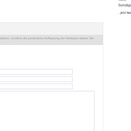
Sonstig
...jetzt
ko
ktion, sondern die persönliche Auffassung der Verfasser wieder. Die
.