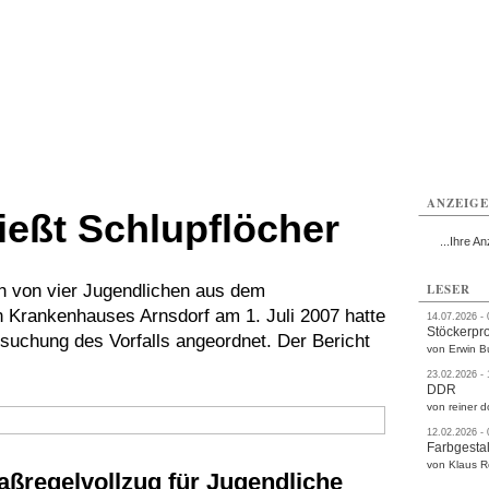
rlitz
Görlitz
Görlitz
Görlitz
Görlitz
Görlitz
rvice
Verkehr
Gesundheit
Kultur
Sport
Termine
ANZEIG
ießt Schlupflöcher
...Ihre An
 von vier Jugendlichen aus dem
LESER
Krankenhauses Arnsdorf am 1. Juli 2007 hatte
14.07.2026 -
Stöckerpr
suchung des Vorfalls angeordnet. Der Bericht
von Erwin B
23.02.2026 -
DDR
von reiner d
12.02.2026 -
Farbgestal
von Klaus 
ßregelvollzug für Jugendliche