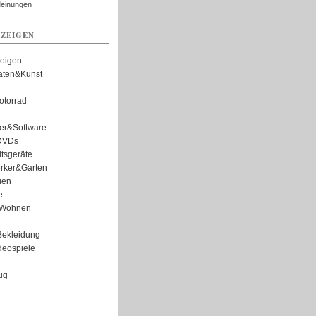
Meinungen
ZEIGEN
zeigen
täten&Kunst
torrad
er&Software
DVDs
tsgeräte
rker&Garten
ien
e
Wohnen
ekleidung
eospiele
ug