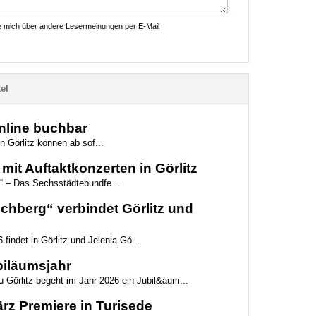
ie mich über andere Lesermeinungen per E-Mail
el
online buchbar
n Görlitz können ab sof...
mit Auftaktkonzerten in Görlitz
“ – Das Sechsstädtebundfe...
hberg“ verbindet Görlitz und
 findet in Görlitz und Jelenia Gó...
biläumsjahr
 Görlitz begeht im Jahr 2026 ein Jubil&aum...
z Premiere in Turisede