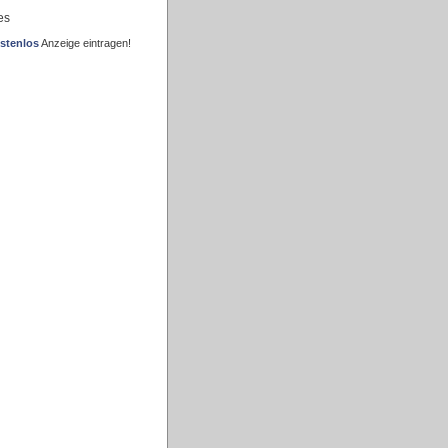
es
stenlos
Anzeige eintragen!