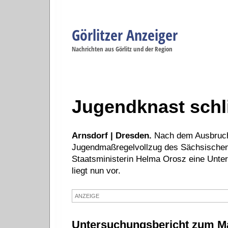
Görlitzer Anzeiger
Navigation
Nachrichten aus Görlitz und der Region
Menüpunkte
Görlitz
Görlitz
Görlitz
Görlitz
Gö
Startseite
Politik
Gesellschaft
Wirtschaft
Se
Jugendknast schl
Arnsdorf | Dresden.
Nach dem Ausbruch
Jugendmaßregelvollzug des Sächsischen 
Staatsministerin Helma Orosz eine Unter
liegt nun vor.
ANZEIGE
Untersuchungsbericht zum Ma