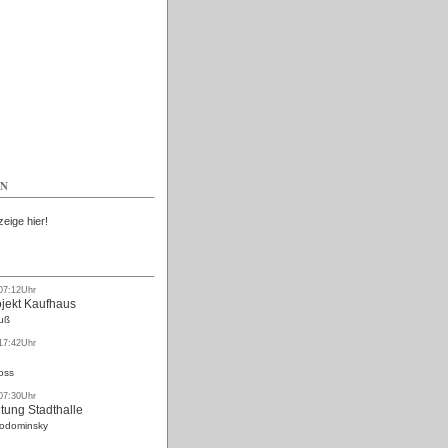
Kostenlos
EN
zeige hier!
 07:12Uhr
ojekt Kaufhaus
uß
 17:42Uhr
oss
 07:30Uhr
tung Stadthalle
Rodominsky