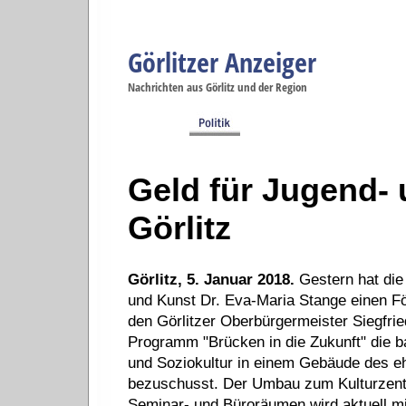
Görlitzer Anzeiger
Navigation
Nachrichten aus Görlitz und der Region
Menüpunkte
Görlitz
Görlitz
Görlitz
Görlitz
Gö
Startseite
Politik
Gesellschaft
Wirtschaft
Se
Geld für Jugend- 
Görlitz
Görlitz, 5. Januar 2018.
Gestern hat die
und Kunst Dr. Eva-Maria Stange einen Fö
den Görlitzer Oberbürgermeister Siegfri
Programm "Brücken in die Zukunft" die b
und Soziokultur in einem Gebäude des e
bezuschusst. Der Umbau zum Kulturzent
Seminar- und Büroräumen wird aktuell mi