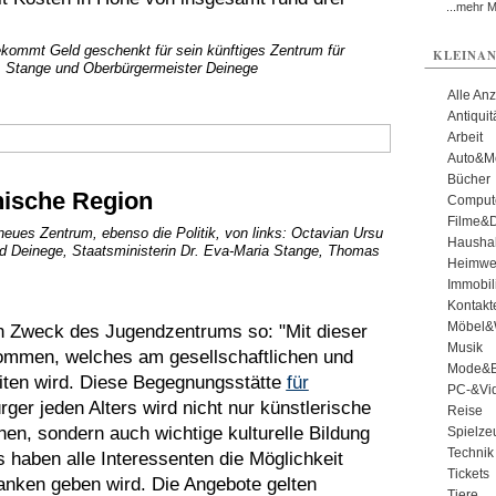
...mehr 
ekommt Geld geschenkt für sein künftiges Zentrum für
KLEINAN
r. Stange und Oberbürgermeister Deinege
Alle An
Antiqui
Arbeit
Auto&Mo
Bücher
nische Region
Comput
Filme&
r neues Zentrum, ebenso die Politik, von links: Octavian Ursu
Haushal
ed Deinege, Staatsministerin Dr. Eva-Maria Stange, Thomas
Heimwe
Immobil
Kontakt
Möbel&
den Zweck des Jugendzentrums so: "Mit dieser
Musik
kommen, welches am gesellschaftlichen und
Mode&B
iten wird. Diese Begegnungsstätte
für
PC-&Vid
rger jeden Alters wird nicht nur künstlerische
Reise
n, sondern auch wichtige kulturelle Bildung
Spielze
Technik
 haben alle Interessenten die Möglichkeit
Tickets
ranken geben wird. Die Angebote gelten
Tiere