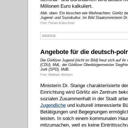
Millionen Euro kalkuliert.
Abb. oben: Ein bisschen wie Weihnachten: Görlitz b
Jugend- und Soziokultur. Im Bild Staatsministerin D
Foto: Florian Krätschmer
ANZEIGE
Angebote für die deutsch-pol
Die Görlitzer Jugend (nicht im Bild) freut sich auf ih
(CDU), MdL, der Görlitzer Oberbürgermeister Siegfri
Jurk (SPD), MdB.
Foto: Matthias Wehnert
Ministerin Dr. Stange charakterisierte 
Einrichtung wird Görlitz ein Zentrum be
sozialen Zusammenhalt in der Stadt arbe
Jugendliche
und kulturell interessierte Bü
Betätigungen und Begegnungen ermögliche
leisten. In solch einem kommunalen Haus
mitzumachen, weil es keine Eintrittssch