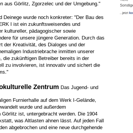
ten aus Görlitz, Zgorzelec und der Umgebung."
Sonstig
...jetzt
ko
ed Deinege wurde noch konkreter: "Der Bau des
ERK I ist ein zukunftsweisendes und
er kultureller, pädagogischer sowie
ndere für unsere jüngere Generation. Durch das
t der Kreativität, des Dialoges und der
hemaligen Industriebrache inmitten unserer
die zukünftigen Betreiber bereits in der
 zu involvieren, ist innovativ und sichert die
ms."
iokulturelle Zentrum
Das Jugend- und
aligen Furnierhalle auf dem Werk I-Gelände,
gewandelt wurde und außerdem
n Görlitz ist, untergebracht werden. Die 1904
statt, was Altlasten ahnen lässt. Auf jeden Fall
oden abgebrochen und eine neue durchgehende