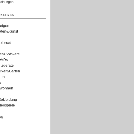
Meinungen
ZEIGEN
zeigen
täten&Kunst
torrad
er&Software
DVDs
tsgeräte
rker&Garten
ien
e
Wohnen
ekleidung
eospiele
ug