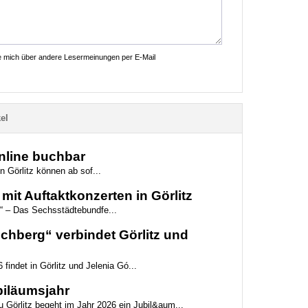
ie mich über andere Lesermeinungen per E-Mail
el
online buchbar
n Görlitz können ab sof...
mit Auftaktkonzerten in Görlitz
“ – Das Sechsstädtebundfe...
hberg“ verbindet Görlitz und
 findet in Görlitz und Jelenia Gó...
biläumsjahr
 Görlitz begeht im Jahr 2026 ein Jubil&aum...