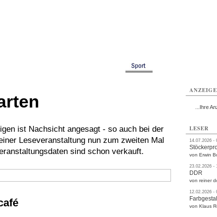
rlitz
Görlitz
Görlitz
Görlitz
Görlitz
Görlitz
rvice
Verkehr
Gesundheit
Kultur
Sport
Termine
ANZEIG
arten
...Ihre An
igen ist Nachsicht angesagt - so auch bei der
LESER
n einer Leseveranstaltung nun zum zweiten Mal
14.07.2026 -
Stöckerpr
Veranstaltungsdaten sind schon verkauft.
von Erwin B
23.02.2026 -
DDR
von reiner d
12.02.2026 -
Farbgestal
café
von Klaus 