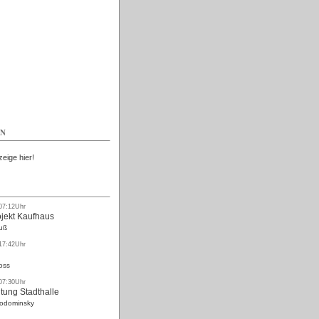
Kostenlos
EN
zeige hier!
 07:12Uhr
ojekt Kaufhaus
uß
 17:42Uhr
oss
 07:30Uhr
tung Stadthalle
Rodominsky