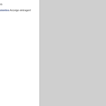
es
stenlos
Anzeige eintragen!