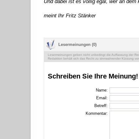
Und dabei ist es völlig egal, wer an dem 
meint Ihr Fritz Stänker
Lesermeinungen (0)
Lesermeinungen geben nicht unbedingt die Auffassung der Reda
Redaktion behält sich das Recht zu sinnwahrender Kürzung vor
Schreiben Sie Ihre Meinung!
Name:
Email:
Betreff:
Kommentar: