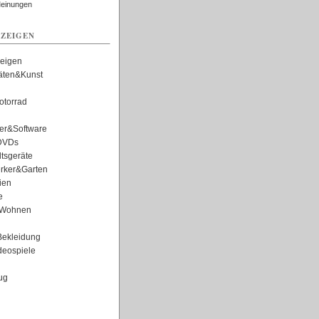
Meinungen
ZEIGEN
zeigen
täten&Kunst
torrad
er&Software
DVDs
tsgeräte
rker&Garten
ien
e
Wohnen
ekleidung
eospiele
ug