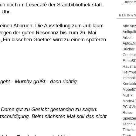
...mehr 
un doch im Lesecafé der Stadtbibliothek statt.
 Uhr.
KLEINAN
keinen Abbruch: Die Ausstellung zum Jubiläum
Alle An
d wegen der guten Resonanz bis zum 26. Mai
Antiqui
Arbeit
g „Ein bisschen Goethe“ wird zu einem späteren
Auto&Mo
Bücher
Comput
Filme&
Haushal
Heimwe
Immobil
eht - Murphy grüßt - dann richtig.
Kontakt
Möbel&
Musik
Mode&B
PC-&Vid
n Dame gut zu Gesicht gestanden zu sagen:
Reise
ntschuldigung. Beim nächsten Mal soll das nicht
Spielze
Technik
Tickets
Tiere