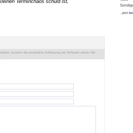
kleinen Terminchaos schuld ist,
Sonstig
...jetzt
ko
ktion, sondern die persönliche Auffassung der Verfasser wieder. Die
.