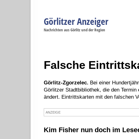
Görlitzer Anzeiger
Navigation
Nachrichten aus Görlitz und der Region
Menüpunkte
Görlitz
Görlitz
Görlitz
Görlitz
Gö
Startseite
Politik
Gesellschaft
Wirtschaft
Se
Falsche Eintrittsk
Görlitz-Zgorzelec.
Bei einer Hundertjähr
Görlitzer Stadtbibliothek, die den Termi
ändert. Eintrittskarten mit den falschen 
ANZEIGE
Kim Fisher nun doch im Lese