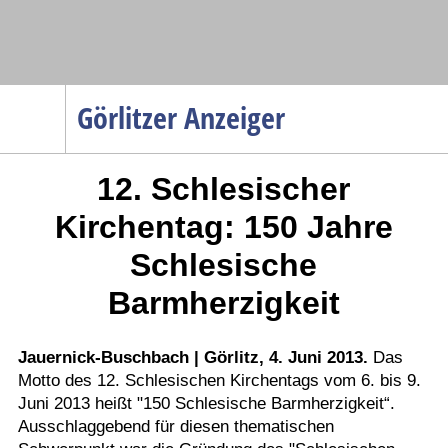
Navigation
Görlitzer Anzeiger
Startseite
12. Schlesischer
Menüpunkte
Politik
Kirchentag: 150 Jahre
Gesellschaft
Schlesische
Wirtschaft
Barmherzigkeit
Service
Verkehr
Jauernick-Buschbach | Görlitz, 4. Juni 2013.
Das
Gesundheit
Motto des 12. Schlesischen Kirchentags vom 6. bis 9.
Juni 2013 heißt "150 Schlesische Barmherzigkeit“.
Kultur
Ausschlaggebend für diesen thematischen
Sport