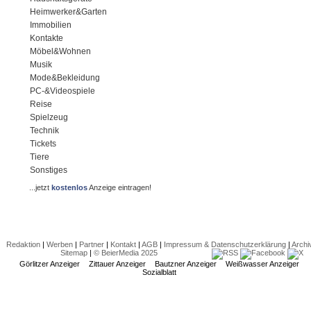
Heimwerker&Garten
Immobilien
Kontakte
Möbel&Wohnen
Musik
Mode&Bekleidung
PC-&Videospiele
Reise
Spielzeug
Technik
Tickets
Tiere
Sonstiges
...jetzt
kostenlos
Anzeige eintragen!
Redaktion
|
Werben
|
Partner
|
Kontakt
|
AGB
|
Impressum & Datenschutzerklärung
|
Archi
Sitemap
|
© BeierMedia 2025
Görlitzer Anzeiger
Zittauer Anzeiger
Bautzner Anzeiger
Weißwasser Anzeiger
Sozialblatt