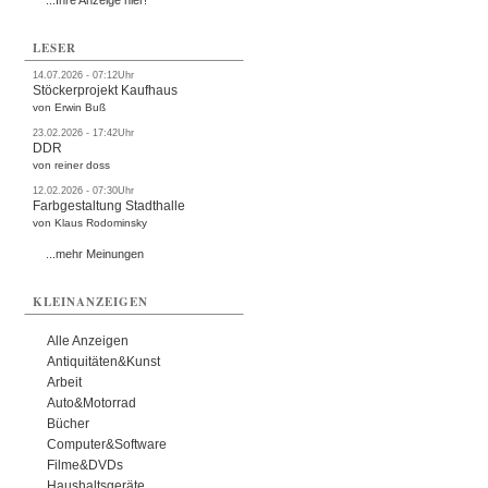
...Ihre Anzeige hier!
LESER
14.07.2026 - 07:12Uhr
Stöckerprojekt Kaufhaus
von Erwin Buß
23.02.2026 - 17:42Uhr
DDR
von reiner doss
12.02.2026 - 07:30Uhr
Farbgestaltung Stadthalle
von Klaus Rodominsky
...mehr Meinungen
KLEINANZEIGEN
Alle Anzeigen
Antiquitäten&Kunst
Arbeit
Auto&Motorrad
Bücher
Computer&Software
Filme&DVDs
Haushaltsgeräte