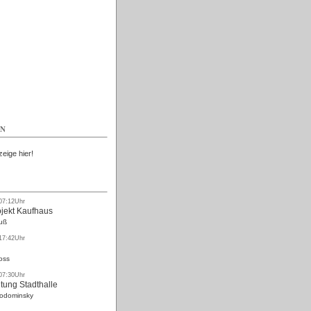
Kostenlos
EN
zeige hier!
 07:12Uhr
ojekt Kaufhaus
uß
 17:42Uhr
oss
 07:30Uhr
tung Stadthalle
Rodominsky