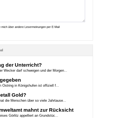
ie mich über andere Lesermeinungen per E-Mail
el
g der Unterricht?
der Wecker darf schweigen und der Morgen...
eigegeben
Ostring in Königshufen ist offiziell f...
etall Gold?
hat die Menschen über so viele Jahrtause...
 Umweltamt mahnt zur Rücksicht
ses Görlitz appelliert an Grundstüc...