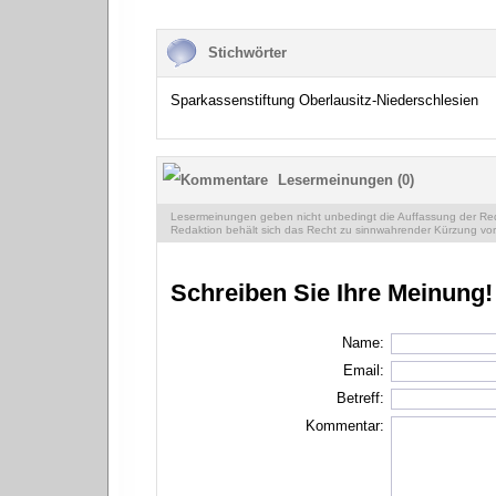
Stichwörter
Sparkassenstiftung Oberlausitz-Niederschlesien
Lesermeinungen (0)
Lesermeinungen geben nicht unbedingt die Auffassung der Reda
Redaktion behält sich das Recht zu sinnwahrender Kürzung vor
Schreiben Sie Ihre Meinung!
Name:
Email:
Betreff:
Kommentar: