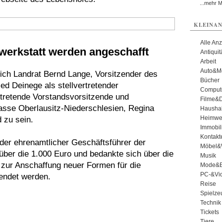
...mehr 
KLEINAN
Alle An
werkstatt werden angeschafft
Antiqui
Arbeit
Auto&Mo
ich Landrat Bernd Lange, Vorsitzender des
Bücher
ed Deinege als stellvertretender
Comput
ertretende Vorstandsvorsitzende und
Filme&
kasse Oberlausitz-Niederschlesien, Regina
Haushal
Heimwe
 zu sein.
Immobil
Kontakt
, der ehrenamtlicher Geschäftsführer der
Möbel&
ber die 1.000 Euro und bedankte sich über die
Musik
 zur Anschaffung neuer Formen für die
Mode&B
PC-&Vid
endet werden.
Reise
Spielze
Technik
Tickets
Tiere