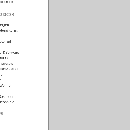
Meinungen
ZEIGEN
zeigen
täten&Kunst
torrad
er&Software
DVDs
tsgeräte
rker&Garten
ien
e
Wohnen
ekleidung
eospiele
ug