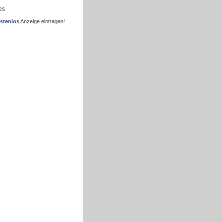
es
stenlos
Anzeige eintragen!