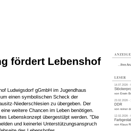
rlitz
Görlitz
Görlitz
Görlitz
Görlitz
Görlitz
rvice
Verkehr
Gesundheit
Kultur
Sport
Termine
ANZEIG
ng fördert Lebenshof
...Ihre An
LESER
14.07.2026 -
Stöckerpr
shof Ludwigsdorf gGmbH im Jugendhaus
von Erwin B
 um einen symbolischen Scheck der
23.02.2026 -
ausitz-Niederschlesien zu übergeben. Der
DDR
von reiner d
 eine weitere Chancen im Leben benötigen.
rtes Lebenskonzept übergestülpt werden. "Die
12.02.2026 -
Farbgestal
melden und keinerlei Unterstützungsanspruch
von Klaus 
 Webseite des Lebenshofes.