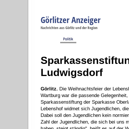
Görlitzer Anzeiger
Navigation
Nachrichten aus Görlitz und der Region
Menüpunkte
Görlitz
Görlitz
Görlitz
Görlitz
Gö
Startseite
Politik
Gesellschaft
Wirtschaft
Se
Sparkassenstiftu
Ludwigsdorf
Görlitz.
Die Weihnachtsfeier der Leben
Wartburg war die passende Gelegenheit,
Sparkassenstiftung der Sparkasse Oberl
Lebenshof widmet sich Jugendlichen, die
Dabei soll den Jugendlichen kein normie
Zahl der Jugendlichen, die sich bei uns 
haben, steigt ständig", heißt es auf der