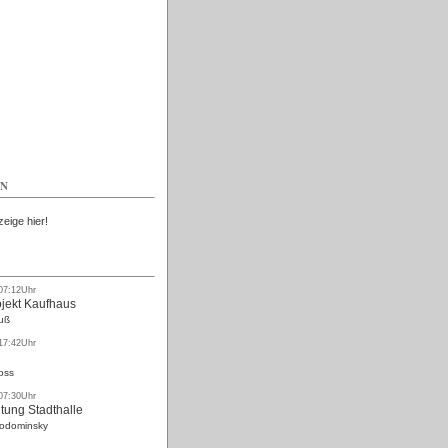
Kostenlos
EN
zeige hier!
 07:12Uhr
ojekt Kaufhaus
uß
 17:42Uhr
oss
 07:30Uhr
tung Stadthalle
Rodominsky