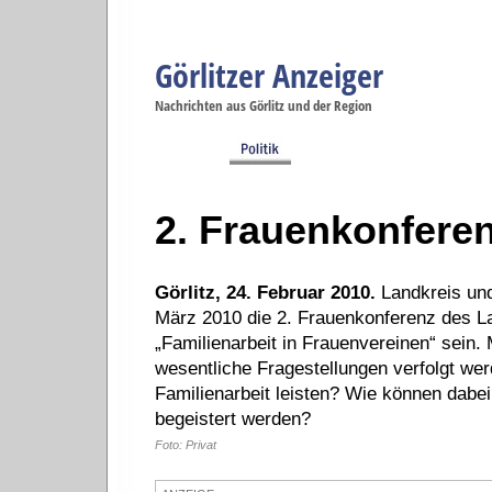
Görlitzer Anzeiger
Navigation
Nachrichten aus Görlitz und der Region
Menüpunkte
Görlitz
Görlitz
Görlitz
Görlitz
Gö
Startseite
Politik
Gesellschaft
Wirtschaft
Se
2. Frauenkonfere
Görlitz, 24. Februar 2010.
Landkreis und
März 2010 die 2. Frauenkonferenz des La
„Familienarbeit in Frauenvereinen“ sein.
wesentliche Fragestellungen verfolgt we
Familienarbeit leisten? Wie können dabei
begeistert werden?
Foto: Privat