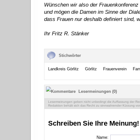
Wünschen wir also der Frauenkonferenz 
und mögen die Damen im Sinne der Diale
dass Frauen nur deshalb definiert sind, w
Ihr Fritz R. Stänker
Stichwörter
Landkreis Görlitz
Görlitz
Frauenverein
Fami
Lesermeinungen (0)
Lesermeinungen geben nicht unbedingt die Auffassung der Reda
Redaktion behält sich das Recht zu sinnwahrender Kürzung vor
Schreiben Sie Ihre Meinung!
Name: