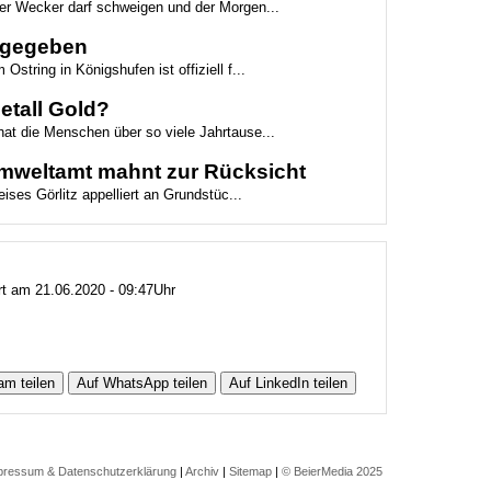
der Wecker darf schweigen und der Morgen...
eigegeben
Ostring in Königshufen ist offiziell f...
etall Gold?
hat die Menschen über so viele Jahrtause...
 Umweltamt mahnt zur Rücksicht
ses Görlitz appelliert an Grundstüc...
ert am 21.06.2020 - 09:47Uhr
am teilen
Auf WhatsApp teilen
Auf LinkedIn teilen
pressum & Datenschutzerklärung
|
Archiv
|
Sitemap
|
© BeierMedia 2025