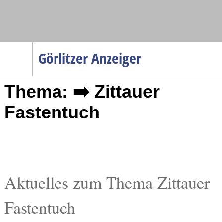
Navigation
Görlitzer Anzeiger
Startseite
Thema: ➡️ Zittauer
Menüpunkte
Politik
Fastentuch
Gesellschaft
Wirtschaft
Service
Verkehr
Aktuelles zum Thema Zittauer
Gesundheit
Fastentuch
Kultur
Sport