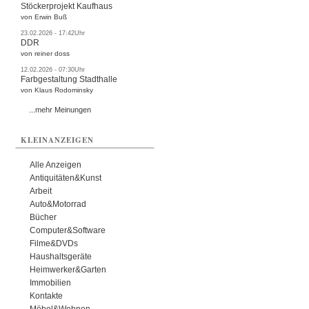
Stöckerprojekt Kaufhaus
von Erwin Buß
23.02.2026 - 17:42Uhr
DDR
von reiner doss
12.02.2026 - 07:30Uhr
Farbgestaltung Stadthalle
von Klaus Rodominsky
...mehr Meinungen
KLEINANZEIGEN
Alle Anzeigen
Antiquitäten&Kunst
Arbeit
Auto&Motorrad
Bücher
Computer&Software
Filme&DVDs
Haushaltsgeräte
Heimwerker&Garten
Immobilien
Kontakte
Möbel&Wohnen