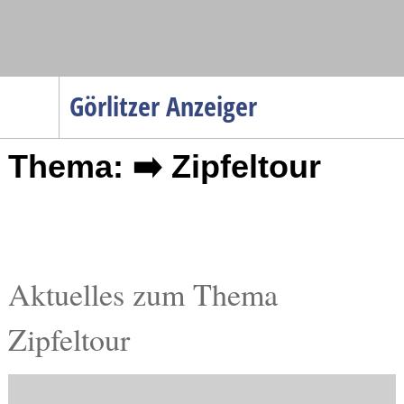
Navigation
Görlitzer Anzeiger
Startseite
Thema: ➡️ Zipfeltour
Menüpunkte
Politik
Gesellschaft
Wirtschaft
Service
Aktuelles zum Thema
Verkehr
Zipfeltour
Gesundheit
Kultur
Sport