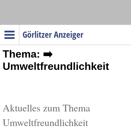
Navigation
Görlitzer Anzeiger
Startseite
Thema: ➡️
Menüpunkte
Politik
Umweltfreundlichkeit
Gesellschaft
Wirtschaft
Service
Verkehr
Aktuelles zum Thema
Gesundheit
Umweltfreundlichkeit
Kultur
Sport