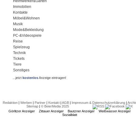
Heimwerker&Garten
Immobilien
Kontakte
Möbel&Wohnen
Musik
Mode&Bekleidung
PC-&Videospiele
Reise
Spielzeug
Technik
Tickets
Tiere
Sonstiges
...jetzt
kostenlos
Anzeige eintragen!
Redaktion
|
Werben
|
Partner
|
Kontakt
|
AGB
|
Impressum & Datenschutzerklärung
|
Archi
Sitemap
|
© BeierMedia 2025
Görlitzer Anzeiger
Zittauer Anzeiger
Bautzner Anzeiger
Weißwasser Anzeiger
Sozialblatt