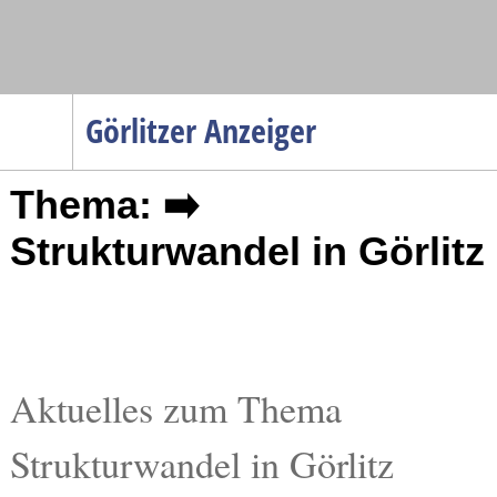
Navigation
Görlitzer Anzeiger
Startseite
Thema: ➡️
Menüpunkte
Politik
Strukturwandel in Görlitz
Gesellschaft
Wirtschaft
Service
Verkehr
Aktuelles zum Thema
Gesundheit
Strukturwandel in Görlitz
Kultur
Sport