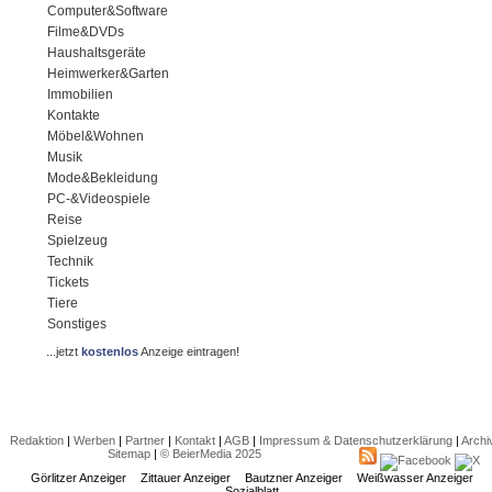
Computer&Software
Filme&DVDs
Haushaltsgeräte
Heimwerker&Garten
Immobilien
Kontakte
Möbel&Wohnen
Musik
Mode&Bekleidung
PC-&Videospiele
Reise
Spielzeug
Technik
Tickets
Tiere
Sonstiges
...jetzt
kostenlos
Anzeige eintragen!
Redaktion
|
Werben
|
Partner
|
Kontakt
|
AGB
|
Impressum & Datenschutzerklärung
|
Archi
Sitemap
|
© BeierMedia 2025
Görlitzer Anzeiger
Zittauer Anzeiger
Bautzner Anzeiger
Weißwasser Anzeiger
Sozialblatt