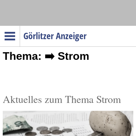
Navigation
Görlitzer Anzeiger
Startseite
Thema: ➡️ Strom
Menüpunkte
Politik
Gesellschaft
Wirtschaft
Service
Aktuelles zum Thema Strom
Verkehr
Gesundheit
Kultur
Sport