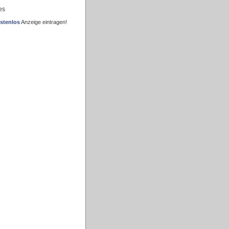
es
stenlos
Anzeige eintragen!