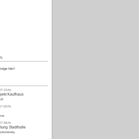
Kostenlos
EN
zeige hier!
 07:12Uhr
ojekt Kaufhaus
uß
 17:42Uhr
oss
 07:30Uhr
tung Stadthalle
Rodominsky