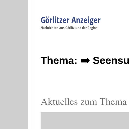
Görlitzer Anzeiger
Navigation
Nachrichten aus Görlitz und der Region
Menüpunkte
Görlitz
Görlitz
Görlitz
Görlitz
Gö
Startseite
Politik
Gesellschaft
Wirtschaft
Se
Thema: ➡️ Seensu
Aktuelles zum Thema 