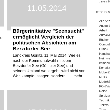
...mehr 
11.05.2014
KLEINAN
Alle An
Antiqui
Bürgerinitiative "Seensucht"
Arbeit
Auto&Mo
ermöglicht Vergleich der
ve
Bücher
politischen Absichten am
Comput
Berzdorfer See
Filme&
Haushal
Landkreis Görlitz, 11. Mai 2014. Wie es
Heimwe
nach der Kommunalwahl mit dem
Immobil
Berzdorfer See (Görlitzer See) und
Kontakt
seinem Umland weitergeht, wird nicht von
Möbel&
Wahlkampfaussagen, sondern ... ...mehr
Musik
Mode&B
PC-&Vid
Reise
Spielze
Technik
Tickets
Tiere