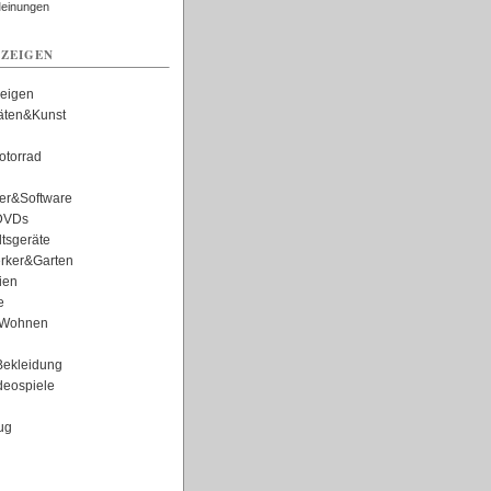
Meinungen
ZEIGEN
zeigen
täten&Kunst
torrad
er&Software
DVDs
tsgeräte
rker&Garten
ien
e
Wohnen
ekleidung
eospiele
ug