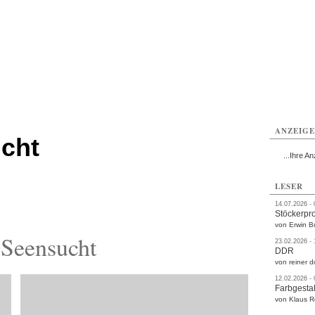
rlitz
Görlitz
Görlitz
Görlitz
Görlitz
Görlitz
rvice
Verkehr
Gesundheit
Kultur
Sport
Termine
ANZEIG
cht
...Ihre An
LESER
14.07.2026 -
Stöckerpr
von Erwin B
Seensucht
23.02.2026 -
DDR
von reiner d
12.02.2026 -
Farbgestal
von Klaus 