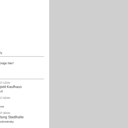
Kostenlos
EN
zeige hier!
 07:12Uhr
ojekt Kaufhaus
uß
 17:42Uhr
oss
 07:30Uhr
tung Stadthalle
Rodominsky