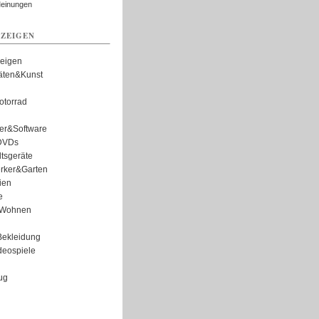
Meinungen
ZEIGEN
zeigen
täten&Kunst
torrad
er&Software
DVDs
tsgeräte
rker&Garten
ien
e
Wohnen
ekleidung
eospiele
ug