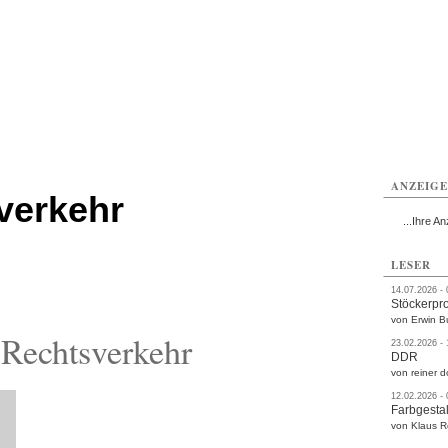
rlitz
Görlitz
Görlitz
Görlitz
Görlitz
Görlitz
rvice
Verkehr
Gesundheit
Kultur
Sport
Termine
ANZEIG
verkehr
...Ihre An
LESER
14.07.2026 -
Stöckerpr
von Erwin B
Rechtsverkehr
23.02.2026 -
DDR
von reiner d
12.02.2026 -
Farbgestal
von Klaus 