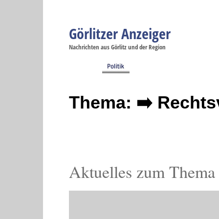
Görlitzer Anzeiger
Navigation
Nachrichten aus Görlitz und der Region
Menüpunkte
Görlitz
Görlitz
Görlitz
Görlitz
Gö
Startseite
Politik
Gesellschaft
Wirtschaft
Se
Thema: ➡️ Rechts
Aktuelles zum Thema 