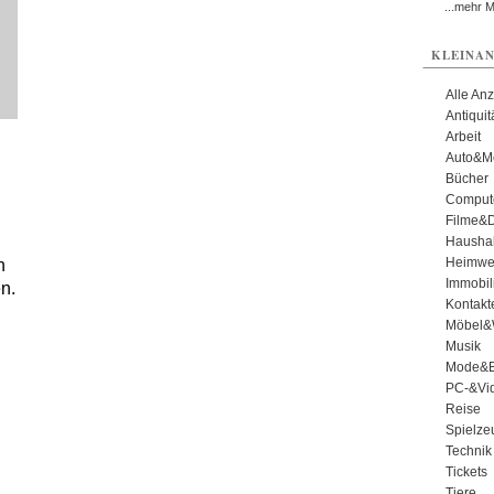
...mehr 
KLEINAN
Alle An
Antiqui
Arbeit
Auto&Mo
Bücher
Comput
Filme&
Haushal
Heimwe
n
Immobil
n.
Kontakt
Möbel&
Musik
Mode&B
PC-&Vid
Reise
Spielze
Technik
Tickets
Tiere