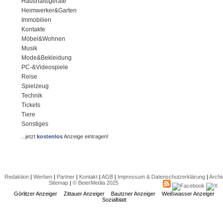
Haushaltsgeräte
Heimwerker&Garten
Immobilien
Kontakte
Möbel&Wohnen
Musik
Mode&Bekleidung
PC-&Videospiele
Reise
Spielzeug
Technik
Tickets
Tiere
Sonstiges
...jetzt
kostenlos
Anzeige eintragen!
Redaktion
|
Werben
|
Partner
|
Kontakt
|
AGB
|
Impressum & Datenschutzerklärung
|
Archi
Sitemap
|
© BeierMedia 2025
Görlitzer Anzeiger
Zittauer Anzeiger
Bautzner Anzeiger
Weißwasser Anzeiger
Sozialblatt