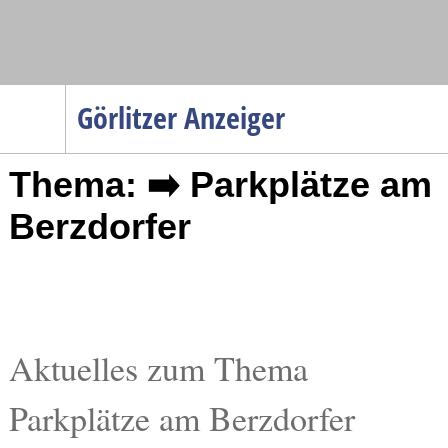
Navigation
Görlitzer Anzeiger
Startseite
Thema: ➡️ Parkplätze am
Menüpunkte
Politik
Berzdorfer
Gesellschaft
Wirtschaft
Service
Verkehr
Aktuelles zum Thema
Gesundheit
Parkplätze am Berzdorfer
Kultur
Sport