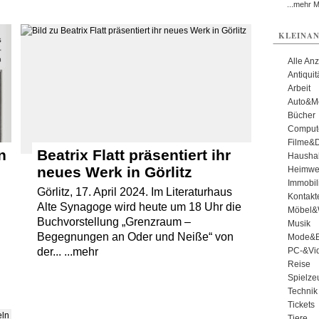
...mehr 
KLEINAN
Alle An
Antiqui
Arbeit
Auto&Mo
Bücher
Comput
Filme&
n
Beatrix Flatt präsentiert ihr
Haushal
neues Werk in Görlitz
Heimwe
Immobil
Görlitz, 17. April 2024. Im Literaturhaus
Kontakt
Alte Synagoge wird heute um 18 Uhr die
Möbel&
Buchvorstellung „Grenzraum –
Musik
Begegnungen an Oder und Neiße“ von
Mode&B
PC-&Vid
der... ...mehr
Reise
Spielze
Technik
Tickets
Tiere