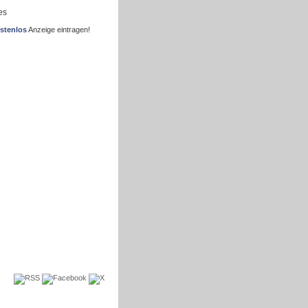
es
stenlos
Anzeige eintragen!