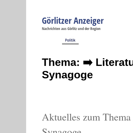
Görlitzer Anzeiger
Navigation
Nachrichten aus Görlitz und der Region
Menüpunkte
Görlitz
Görlitz
Görlitz
Görlitz
Gö
Startseite
Politik
Gesellschaft
Wirtschaft
Se
Thema: ➡️ Literat
Synagoge
Aktuelles zum Thema L
Synagoge