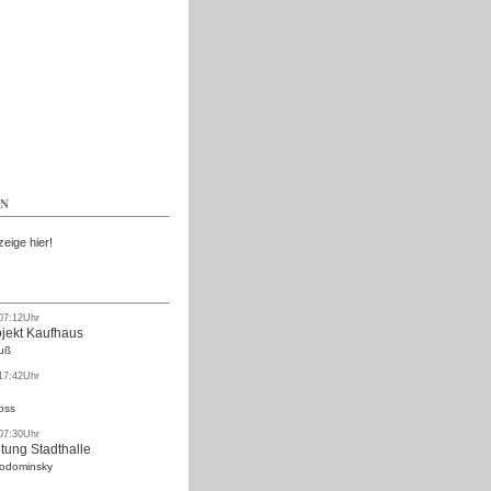
Kostenlos
EN
zeige hier!
 07:12Uhr
ojekt Kaufhaus
uß
 17:42Uhr
oss
 07:30Uhr
tung Stadthalle
Rodominsky