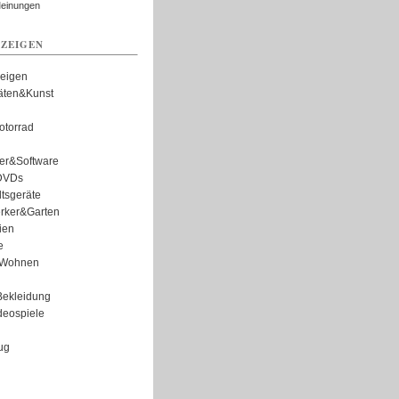
Meinungen
ZEIGEN
zeigen
täten&Kunst
torrad
er&Software
DVDs
tsgeräte
rker&Garten
ien
e
Wohnen
ekleidung
eospiele
ug