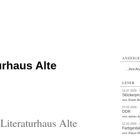
rlitz
Görlitz
Görlitz
Görlitz
Görlitz
Görlitz
rvice
Verkehr
Gesundheit
Kultur
Sport
Termine
ANZEIG
urhaus Alte
...Ihre An
LESER
14.07.2026 -
Stöckerpr
von Erwin B
23.02.2026 -
DDR
von reiner d
iteraturhaus Alte
12.02.2026 -
Farbgestal
von Klaus 