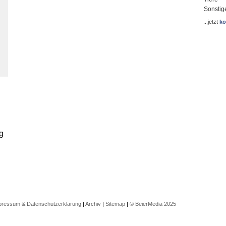
Sonstig
...jetzt
ko
n
g
pressum & Datenschutzerklärung
|
Archiv
|
Sitemap
|
© BeierMedia 2025