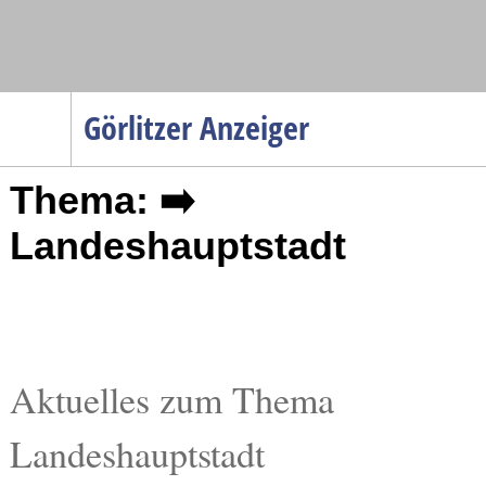
Navigation
Görlitzer Anzeiger
Startseite
Thema: ➡️
Menüpunkte
Politik
Landeshauptstadt
Gesellschaft
Wirtschaft
Service
Verkehr
Aktuelles zum Thema
Gesundheit
Landeshauptstadt
Kultur
Sport