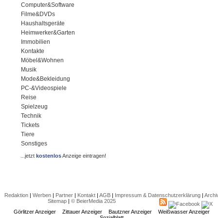
Computer&Software
Filme&DVDs
Haushaltsgeräte
Heimwerker&Garten
Immobilien
Kontakte
Möbel&Wohnen
Musik
Mode&Bekleidung
PC-&Videospiele
Reise
Spielzeug
Technik
Tickets
Tiere
Sonstiges
...jetzt
kostenlos
Anzeige eintragen!
Redaktion
|
Werben
|
Partner
|
Kontakt
|
AGB
|
Impressum & Datenschutzerklärung
|
Archi
Sitemap
|
© BeierMedia 2025
Görlitzer Anzeiger
Zittauer Anzeiger
Bautzner Anzeiger
Weißwasser Anzeiger
Sozialblatt