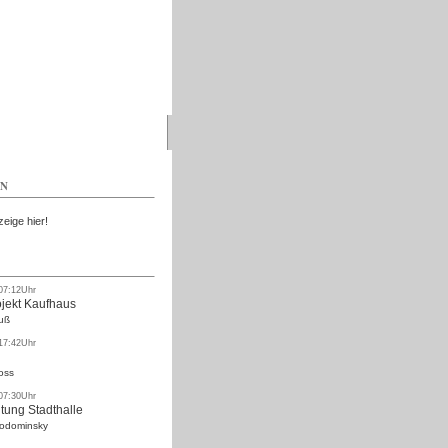
Kostenlos
EN
zeige hier!
 07:12Uhr
ojekt Kaufhaus
uß
 17:42Uhr
oss
 07:30Uhr
tung Stadthalle
Rodominsky