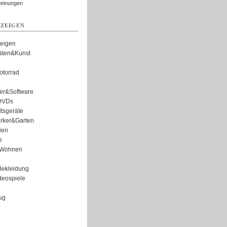
Meinungen
ZEIGEN
zeigen
täten&Kunst
torrad
er&Software
DVDs
tsgeräte
rker&Garten
ien
e
Wohnen
ekleidung
eospiele
ug