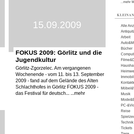
...mehr 
KLEINAN
15.09.2009
Alle An
Antiqui
Arbeit
Auto&Mo
Bücher
FOKUS 2009: Görlitz und die
Comput
Jugendkultur
Filme&
Haushal
Görlitz-Zgorzelec. Am vergangenen
Heimwe
Wochenende - vom 11. bis 13. September
Immobil
2009 - fand auf dem Gelände des Alten
Kontakt
Schlachthofes in Görlitz FOKUS 2009 -
Möbel&
das Festival für deutsch... ...mehr
Musik
Mode&B
PC-&Vid
Reise
Spielze
Technik
Tickets
Tiere