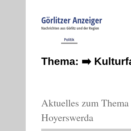
Görlitzer Anzeiger
Navigation
Nachrichten aus Görlitz und der Region
Menüpunkte
Görlitz
Görlitz
Görlitz
Görlitz
Gö
Startseite
Politik
Gesellschaft
Wirtschaft
Se
Thema: ➡️ Kultur
Aktuelles zum Thema 
Hoyerswerda