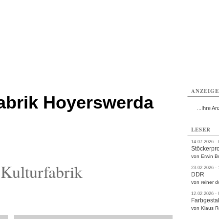
rlitz
Görlitz
Görlitz
Görlitz
Görlitz
Görlitz
rvice
Verkehr
Gesundheit
Kultur
Sport
Termine
ANZEIG
fabrik Hoyerswerda
...Ihre An
LESER
14.07.2026 -
Stöckerpr
von Erwin B
Kulturfabrik
23.02.2026 -
DDR
von reiner d
12.02.2026 -
Farbgestal
von Klaus 