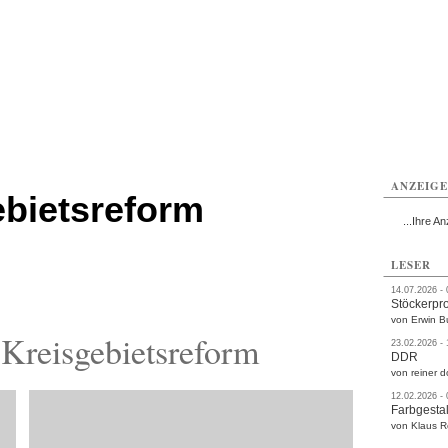
rlitz
Görlitz
Görlitz
Görlitz
Görlitz
Görlitz
rvice
Verkehr
Gesundheit
Kultur
Sport
Termine
ANZEIG
ebietsreform
...Ihre An
LESER
14.07.2026 -
Stöckerpr
von Erwin B
Kreisgebietsreform
23.02.2026 -
DDR
von reiner d
12.02.2026 -
Farbgestal
von Klaus 