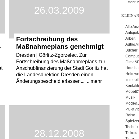
...mehr 
26.03.2009
KLEINAN
Alle An
Antiqui
Fortschreibung des
Arbeit
Auto&Mo
s
Maßnahmeplans genehmigt
Bücher
Dresden | Görlitz-Zgorzelec. Zur
Comput
Fortschreibung des Maßnahmeplans zur
Filme&
at
Anschubfinanzierung der Stadt Görlitz hat
Haushal
Heimwe
die Landesdirektion Dresden einen
Immobil
Änderungsbescheid erlassen.... ...mehr
Kontakt
Möbel&
Musik
Mode&B
PC-&Vid
Reise
Spielze
Technik
28.12.2008
Tickets
Tiere