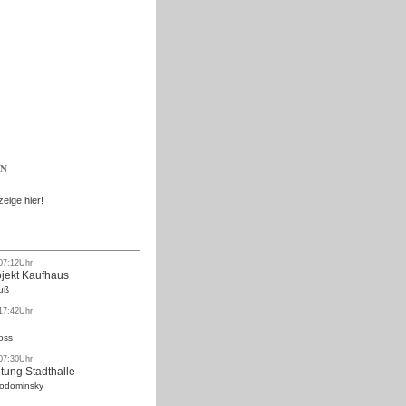
Kostenlos
EN
zeige hier!
 07:12Uhr
ojekt Kaufhaus
uß
 17:42Uhr
oss
 07:30Uhr
tung Stadthalle
Rodominsky