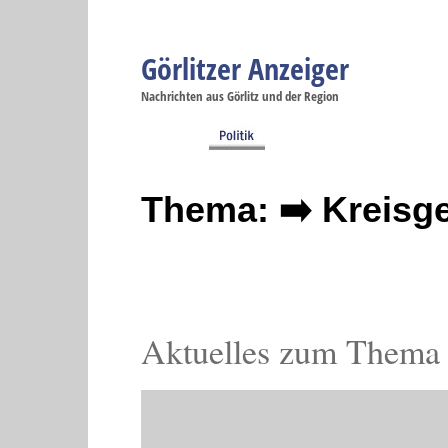
Görlitzer Anzeiger
Navigation
Nachrichten aus Görlitz und der Region
Menüpunkte
Görlitz
Görlitz
Görlitz
Görlitz
Gö
Startseite
Politik
Gesellschaft
Wirtschaft
Se
Thema: ➡️ Kreisg
Aktuelles zum Thema 