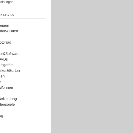
Meinungen
ZEIGEN
zeigen
täten&Kunst
torrad
er&Software
DVDs
tsgeräte
rker&Garten
ien
e
Wohnen
ekleidung
eospiele
ug