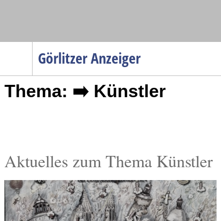
Navigation
Görlitzer Anzeiger
Startseite
Thema: ➡️ Künstler
Menüpunkte
Politik
Gesellschaft
Wirtschaft
Service
Aktuelles zum Thema Künstler
Verkehr
Gesundheit
Kultur
Sport