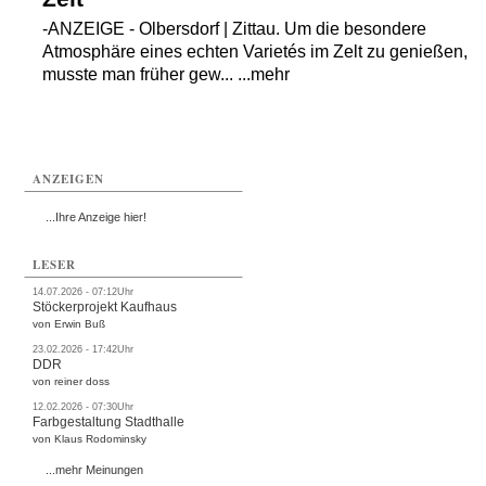
-ANZEIGE - Olbersdorf | Zittau. Um die besondere
Atmosphäre eines echten Varietés im Zelt zu genießen,
musste man früher gew... ...mehr
ANZEIGEN
...Ihre Anzeige hier!
LESER
14.07.2026 - 07:12Uhr
Stöckerprojekt Kaufhaus
von Erwin Buß
23.02.2026 - 17:42Uhr
DDR
von reiner doss
12.02.2026 - 07:30Uhr
Farbgestaltung Stadthalle
von Klaus Rodominsky
...mehr Meinungen