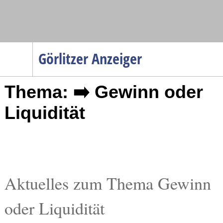
Navigation
Görlitzer Anzeiger
Startseite
Thema: ➡️ Gewinn oder
Menüpunkte
Politik
Liquidität
Gesellschaft
Wirtschaft
Service
Verkehr
Aktuelles zum Thema Gewinn
Gesundheit
oder Liquidität
Kultur
Sport