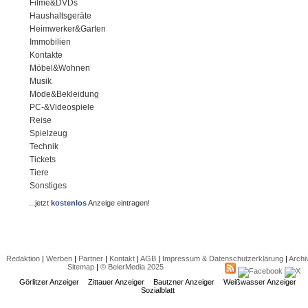
Filme&DVDs
Haushaltsgeräte
Heimwerker&Garten
Immobilien
Kontakte
Möbel&Wohnen
Musik
Mode&Bekleidung
PC-&Videospiele
Reise
Spielzeug
Technik
Tickets
Tiere
Sonstiges
...jetzt
kostenlos
Anzeige eintragen!
Redaktion
|
Werben
|
Partner
|
Kontakt
|
AGB
|
Impressum & Datenschutzerklärung
|
Archi
Sitemap
|
© BeierMedia 2025
Görlitzer Anzeiger
Zittauer Anzeiger
Bautzner Anzeiger
Weißwasser Anzeiger
Sozialblatt