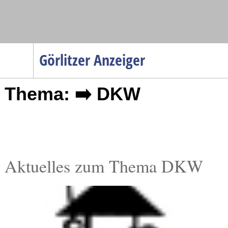
Navigation
Görlitzer Anzeiger
Startseite
Thema: ➡️ DKW
Menüpunkte
Politik
Gesellschaft
Wirtschaft
Service
Aktuelles zum Thema DKW
Verkehr
Gesundheit
Kultur
Sport