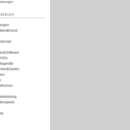
Meinungen
ZEIGEN
zeigen
täten&Kunst
torrad
er&Software
DVDs
tsgeräte
rker&Garten
ien
e
Wohnen
ekleidung
eospiele
ug