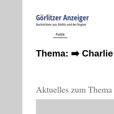
Görlitzer Anzeiger
Navigation
Nachrichten aus Görlitz und der Region
Menüpunkte
Görlitz
Görlitz
Görlitz
Görlitz
Gö
Startseite
Politik
Gesellschaft
Wirtschaft
Se
Thema: ➡️ Charli
Aktuelles zum Thema