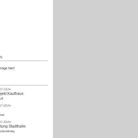
Kostenlos
EN
zeige hier!
 07:12Uhr
ojekt Kaufhaus
uß
 17:42Uhr
oss
 07:30Uhr
tung Stadthalle
Rodominsky