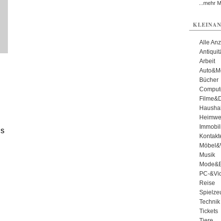
...mehr 
KLEINAN
Alle An
Antiqui
Arbeit
Auto&Mo
Bücher
Comput
Filme&
Haushal
Heimwe
Immobil
ls
Kontakt
Möbel&
Musik
Mode&B
PC-&Vid
Reise
Spielze
Technik
Tickets
Tiere