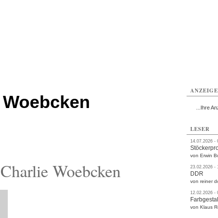
rlitz
Görlitz
Görlitz
Görlitz
Görlitz
Görlitz
rvice
Verkehr
Gesundheit
Kultur
Sport
Termine
ANZEIG
e Woebcken
...Ihre An
LESER
14.07.2026 -
Stöckerpr
von Erwin B
 Charlie Woebcken
23.02.2026 -
DDR
von reiner d
12.02.2026 -
Farbgestal
von Klaus 